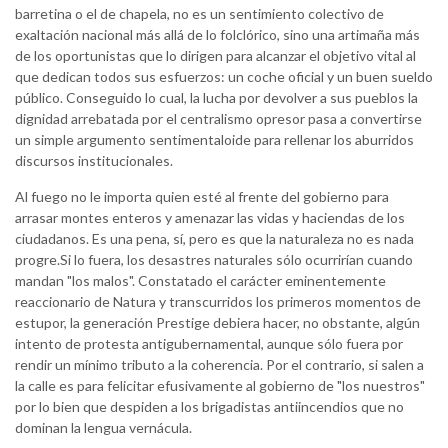
barretina o el de chapela, no es un sentimiento colectivo de
exaltación nacional más allá de lo folclórico, sino una artimaña más
de los oportunistas que lo dirigen para alcanzar el objetivo vital al
que dedican todos sus esfuerzos: un coche oficial y un buen sueldo
público. Conseguido lo cual, la lucha por devolver a sus pueblos la
dignidad arrebatada por el centralismo opresor pasa a convertirse
un simple argumento sentimentaloide para rellenar los aburridos
discursos institucionales.
Al fuego no le importa quien esté al frente del gobierno para
arrasar montes enteros y amenazar las vidas y haciendas de los
ciudadanos. Es una pena, sí, pero es que la naturaleza no es nada
progre.Si lo fuera, los desastres naturales sólo ocurrirían cuando
mandan "los malos". Constatado el carácter eminentemente
reaccionario de Natura y transcurridos los primeros momentos de
estupor, la generación Prestige debiera hacer, no obstante, algún
intento de protesta antigubernamental, aunque sólo fuera por
rendir un mínimo tributo a la coherencia. Por el contrario, si salen a
la calle es para felicitar efusivamente al gobierno de "los nuestros"
por lo bien que despiden a los brigadistas antiincendios que no
dominan la lengua vernácula.