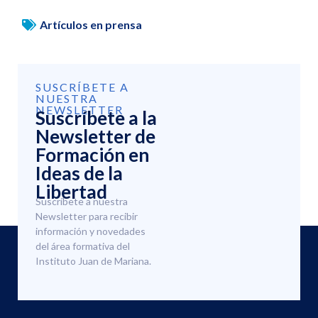
Artículos en prensa
SUSCRÍBETE A
NUESTRA
NEWSLETTER
Suscríbete a la
Newsletter de
Formación en
Ideas de la
Libertad
Suscríbete a nuestra
Newsletter para recibir
información y novedades
del área formativa del
Instituto Juan de Mariana.