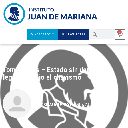
0
HAZTE SOCIO
NEWSLETTER
Tomás Arias – Estado sin derecho: la
legalidad bajo el chavismo
JOSÉ AUGUSTO DOMÍNGUEZ