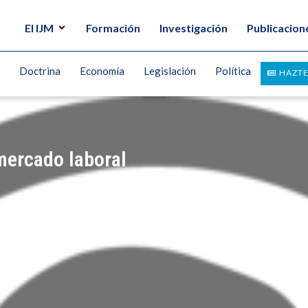
El IJM
Formación
Investigación
Publicacion
Doctrina
Economía
Legislación
Política
HAZTE
mercado laboral