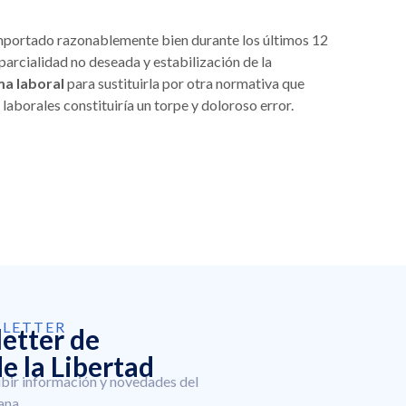
comportado razonablemente bien durante los últimos 12
 parcialidad no deseada y estabilización de la
ma laboral
para sustituirla por otra normativa que
s laborales constituiría un torpe y doloroso error.
SLETTER
letter de
e la Libertad
ibir información y novedades del
ana.