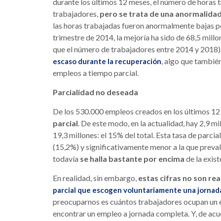
durante los últimos 12 meses, el número de horas 
trabajadores,
pero se trata de una anormalidad
las horas trabajadas fueron anormalmente bajas po
trimestre de 2014, la mejoría ha sido de 68,5 mill
que el número de trabajadores entre 2014 y 2018).
, algo que tambié
escaso durante la recuperación
empleos a tiempo parcial.
Parcialidad no deseada
De los 530.000 empleos creados en los últimos 1
parcial
. De este modo, en la actualidad, hay 2,9 m
19,3 millones: el 15% del total. Esta tasa de parcia
(15,2%) y significativamente menor a la que preva
todavía
se halla bastante por encima
de la exis
En realidad, sin embargo,
estas cifras no son re
parcial que escogen voluntariamente una jornada
preocuparnos es cuántos trabajadores ocupan un 
encontrar un empleo a jornada completa. Y, de acuer