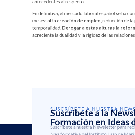
antecedentes al respecto.
En definitiva, el mercado laboral español se ha 
meses:
alta creación de empleo
, reducción de la
temporalidad.
Derogar a estas alturas la refor
acreciente la dualidad y la rigidez de las relacione
SUSCRÍBETE A NUESTRA NEW
Suscríbete a la News
Formación en Ideas d
Suscríbete a nuestra Newsletter para rec
área formativa del Instituto Juan de Mari