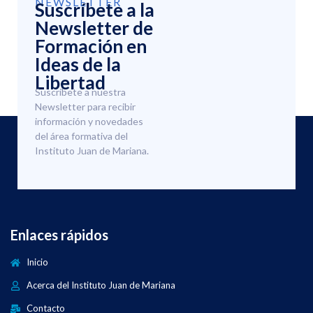
NEWSLETTER
Suscríbete a la
Newsletter de
Formación en
Ideas de la
Libertad
Suscríbete a nuestra
Newsletter para recibir
información y novedades
del área formativa del
Instituto Juan de Mariana.
Enlaces rápidos
Inicio
Acerca del Instituto Juan de Mariana
Contacto