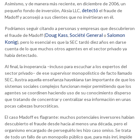
Asimismo, y de manera más reciente, en diciembre de 2006, un
detectó
pequeño fondo de inversión, Aksia LLC,
el fraude de
Madoff y aconsejó a sus clientes que no invirtieran en él.
Podríamos seguir citando a personas y empresas que descubrieron
Doug Kass
Société General
Salomon
el fraude de Madoff (
,
o
Konig
), pero lo esencial es que la SEC tardó diez años en darse
cuenta de lo que muchos otros agentes en el sector privado ya
había detectado.
Al final, la inoperancia –incluso para escuchar a los expertos del
sector privado– de ese supervisor monopolístico de facto llamado
SEC, ilustra aquella enseñanza hayekiana tan importante de que los
sistemas sociales complejos funcionan mejor permitiendo que los
agentes se coordinen haciendo uso de su conocimiento disperso
que tratando de concentrar y centralizar esa información en unas
pocas cabezas burocráticas.
El caso Madoff es flagrante: muchos potenciales inversores habían
descubierto el fraude desde hacía al menos una década, pero el
organismo encargado de perseguirlo les hizo caso omiso. Se trata
de todo un fallo de un monopolio público que, para más inri, impide