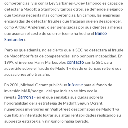
competencias; y si con la Ley Sarbanes-Oxley tampoco es capaz de
detectar a Madoff, a Stanford y tantos otros, se defiende alegando
que todavía necesita más competencias. En cambio, las empresas
encargadas de detectar fraudes que fracasan suelen desaparecer,
como Arthur Andersen, o ser penalizadas por sus clientes a menos
Banco
que asuman el coste de su error (como ha hecho el
Santander
).
Pero es que además, no es cierto que la SEC no detectara el fraude
de Madoff por falta de competencias, sino por pura incapacidad. En
contactó
1999, el inversor Harry Markopolos
con la SEC para
advertirle sobre el fraude de Madoff y desde entonces reiteró sus
acusaciones año tras año.
informe
En 2001, Michael Ocrant publicó un
para el fondo de
inversión MAR/hedge –del que incluso se hizo eco la
Barron’s–
revista
en el que señalaba sus dudas sobre la
honorabilidad de la estrategia de Madoff. Según Ocrant,
numerosos inversores en Wall Street desconfiaban de Madoff ya
que habían intentado lograr sus altas rentabilidades replicando su
supuesta estrategia, y ninguno lo había logrado.