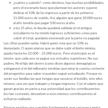
¿cuánto y cuándo?: como decimos, hay muchas posibilidades,
pero el escenario base que plantean los autores supone
dedicar el 10% de los ingresos a partir de los primeros
15.000 euros de sueldo. Así, alguien que gane 20.000 euros
al año tendría que pagar 500 euros al año.
a los 25 años, la deuda quedaría saldada (si el antiguo
estudiante no ha tenido ingresos suficientes como para
cubrir el total, quedaría exonerado por la parte no pagada)
Las cifras pueden variar. Habrá quien crea que un 10% es
demasiado. O quien piense que se debe subir el límite mínimo,
quizás hasta los 22.000 – 25.000 euros. Pero el principio es el
mismo: que cada uno se pague sus estudios superiores. No sus
padres. Ni el hijo del obrero (como dicen algunos demagógicos
eslóganes) ni el del millonario tendrían que mirar la cuenta corriente
del progenitor para saber si pueden seguir estudiando. Porque no
serán sus familias las que tengan que rascarse el bolsillo, sino ellos
mismos, una vez que trabajen y tengan ingresos. Con el salario que
ganan gracias en parte a esa universidad que los contribuyentes
les han costeado, devuelven a esos mismos contribuyentes el
esfuerzo realizado.
Porque aquí hay una cuestión fundamental, que casi nunca entra