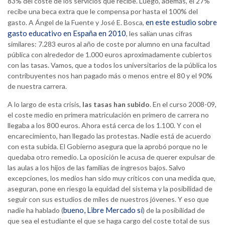
83% del coste de los servicios que recibe. Luego, además, el 27%
recibe una beca extra que le compensa por hasta el 100% del
en este estudio sobre
gasto. A Ángel de la Fuente y José E. Bosca,
gasto educativo en España en 2010
, les salían unas cifras
similares: 7.283 euros al año de coste por alumno en una facultad
pública con alrededor de 1.000 euros aproximadamente cubiertos
con las tasas. Vamos, que a todos los universitarios de la pública los
contribuyentes nos han pagado más o menos entre el 80 y el 90%
de nuestra carrera.
A lo largo de esta crisis,
las tasas han subido
. En el curso 2008-09,
el coste medio en primera matriculación en primero de carrera no
llegaba a los 800 euros. Ahora está cerca de los 1.100. Y con el
encarecimiento, han llegado las protestas. Nadie está de acuerdo
con esta subida. El Gobierno asegura que la aprobó porque no le
quedaba otro remedio. La oposición le acusa de querer expulsar de
las aulas a los hijos de las familias de ingresos bajos. Salvo
excepciones, los medios han sido muy críticos con una medida que,
aseguran, pone en riesgo la equidad del sistema y la posibilidad de
seguir con sus estudios de miles de nuestros jóvenes. Y eso que
bueno, Libre Mercado sí
nadie ha hablado (
) de la posibilidad de
que sea el estudiante el que se haga cargo del coste total de sus