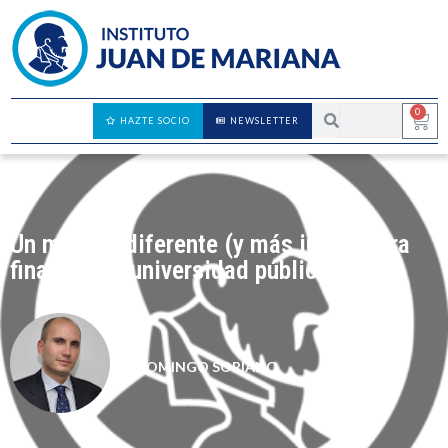
0
HAZTE SOCIO
NEWSLETTER
Un modelo diferente (y más justo) para
financiar la universidad pública
DOMINGO SORIANO