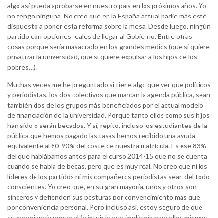
algo así pueda aprobarse en nuestro país en los próximos años. Yo
no tengo ninguna. No creo que en la España actual nadie más esté
dispuesto a poner esta reforma sobre la mesa. Desde luego, ningún
partido con opciones reales de llegar al Gobierno. Entre otras
cosas porque sería masacrado en los grandes medios (que si quiere
privatizar la universidad, que si quiere expulsar a los hijos de los
pobres…).
Muchas veces me he preguntado si tiene algo que ver que políticos
y periodistas, los dos colectivos que marcan la agenda pública, sean
también dos de los grupos más beneficiados por el actual modelo
de financiación de la universidad. Porque tanto ellos como sus hijos
han sido o serán becados. Y sí, repito, incluso los estudiantes de la
pública que hemos pagado las tasas hemos recibido una ayuda
equivalente al 80-90% del coste de nuestra matrícula. Es ese 83%
del que hablábamos antes para el curso 2014-15 que no se cuenta
cuando se habla de becas, pero que es muy real. No creo que ni los
líderes de los partidos ni mis compañeros periodistas sean del todo
conscientes. Yo creo que, en su gran mayoría, unos y otros son
sinceros y defienden sus posturas por convencimiento más que
por conveniencia personal. Pero incluso así, estoy seguro de que
su experiencia personal (e intuir lo que implicaría para ellos mismos