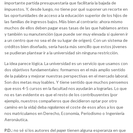
importante partida presupuestaria que facilitaría la bajada de
impuestos. Y, desde luego, no tiene por qué suponer un recorte en
las oportunidades de acceso a la educación superior de los hijos de
las familias de ingresos bajos. Más bien al contrario: ahora mismo
muchos de ellos deben pagar esas tasas de las que hablamos antes
y también su manutención (que puede ser muy elevada si quieren ir
a un centro que no sea el de su lugar de origen). Con un sistema de
créditos bien diseñado, sería hasta más sencillo que estos jóvenes
se pudieran plantear ir a la universidad sin ninguna restricción.
La idea parece lógica. La universidad es un servicio que usamos con
dos objetivos fundamentales: formarnos en el más amplio sentido
de la palabra y mejorar nuestras perspectivas en el mercado laboral.
Son dos metas muy loables. Y tiene sentido que muchos pensemos
que esos 4-5 cursos en la facultad nos ayudarán a lograrlas. Lo que
no es tan evidente es que el resto de los contribuyentes (por
ejemplo, nuestros compañeros que decidieron optar por otro
camino en la vida) deba
regalarnos
el coste de esos años a los que
nos matriculamos en Derecho, Economía, Periodismo o Ingeniería
Aeronáutica.
P.D.:
no sé si los autores del
paper
tienen alguna esperanza en que