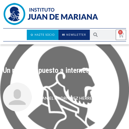
0
HAZTE SOCIO
NEWSLETTER
Un nuevo impuesto a internet
DANIEL RODRÍGUEZ HERRERA