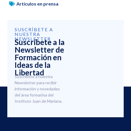
Artículos en prensa
SUSCRÍBETE A
NUESTRA
NEWSLETTER
Suscríbete a la
Newsletter de
Formación en
Ideas de la
Libertad
Suscríbete a nuestra
Newsletter para recibir
información y novedades
del área formativa del
Instituto Juan de Mariana.