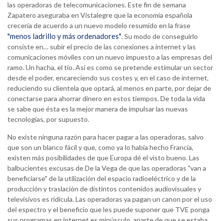
las operadoras de telecomunicaciones. Este fin de semana
Zapatero aseguraba en Vistalegre que la economía española
crecería de acuerdo a un nuevo modelo resumido en la frase
"menos ladrillo y más ordenadores"
. Su modo de conseguirlo
consiste en… subir el precio de las conexiones a internet y las
comunicaciones móviles con un nuevo impuesto a las empresas del
ramo. Un hacha, el tío. Así es como se pretende estimular un sector
desde el poder, encareciendo sus costes y, en el caso de internet,
reduciendo su clientela que optará, al menos en parte, por dejar de
conectarse para ahorrar dinero en estos tiempos. De toda la vida
se sabe que ésta es la mejor manera de impulsar las nuevas
tecnologías, por supuesto.
No existe ninguna razón para hacer pagar a las operadoras, salvo
que son un blanco fácil y que, como ya lo había hecho Francia,
existen más posibilidades de que Europa dé el visto bueno. Las
balbucientes excusas de De la Vega de que las operadoras "van a
beneficiarse" de la utilización del espacio radioeléctrico y de la
producción y traslación de distintos contenidos audiovisuales y
televisivos es ridícula. Las operadoras ya pagan un canon por el uso
del espectro y el beneficio que les puede suponer que TVE ponga
sus programas en internet es minúsculo, aparte de que se estaba