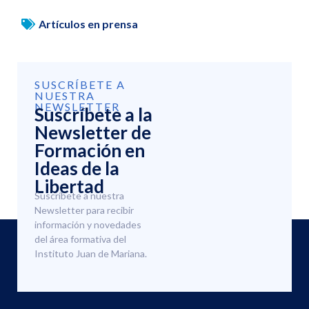
Artículos en prensa
SUSCRÍBETE A
NUESTRA
NEWSLETTER
Suscríbete a la
Newsletter de
Formación en
Ideas de la
Libertad
Suscríbete a nuestra
Newsletter para recibir
información y novedades
del área formativa del
Instituto Juan de Mariana.