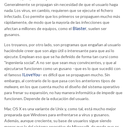
Generalmente se propagan sin necesidad de que el usuario haga
nada. Los virus, en cambio, requieren que se ejecute el fichero
infectado. Eso permite que los primeros se propaguen mucho más
rápidamente, de modo que la mayoría de las infecciones que
Blaster
afectan a millones de equipos, como el
, suelen ser
gusanos.
Los troyanos, por otro lado, son programas que engañan al usuario
haciéndole creer que son algo útil o interesante para que así lo
ejecute. Emplean eso que se ha definido de forma tan cursi como
"ingeniería social". A no ser que sean muy convincentes, y que al
ejecutarse funcionen como un gusano –que es lo que sucedió con
ILoveYou
el famoso
– es difícil que se propaguen mucho. Sin
embargo, al contrario de lo que pasa con los anteriores tipos de
malware
, en los que cuenta mucho el diseño del sistema operativo
para frenar su expansión, no hay manera informática de impedir que
funcionen. Depende de la educación del usuario.
Mac OS X es una variante de Unix y, como tal, está mucho mejor
preparada que Windows para enfrentarse a virus y gusanos.
Además, aunque creciente, su base de usuarios sigue siendo
menor que la del sistema operativo de Microsoft, de modo que es