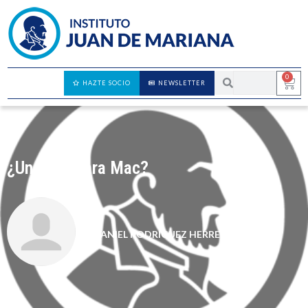
0
HAZTE SOCIO
NEWSLETTER
¿Un virus para Mac?
DANIEL RODRÍGUEZ HERRERA