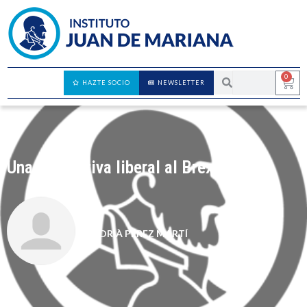
0
HAZTE SOCIO
NEWSLETTER
Una alternativa liberal al Brexit
ADRIÀ PÉREZ MARTÍ