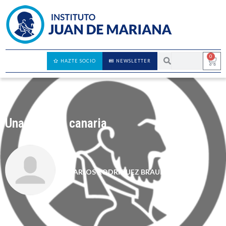
0
HAZTE SOCIO
NEWSLETTER
Unanimidad canaria
CARLOS RODRÍGUEZ BRAUN