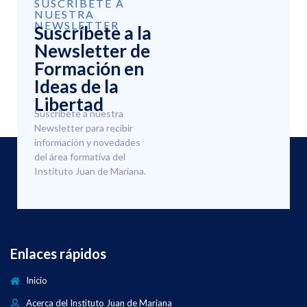
SUSCRÍBETE A
NUESTRA
NEWSLETTER
Suscríbete a la
Newsletter de
Formación en
Ideas de la
Libertad
Suscríbete a nuestra
Newsletter para recibir
información y novedades
del área formativa del
Instituto Juan de Mariana.
Enlaces rápidos
Inicio
Acerca del Instituto Juan de Mariana