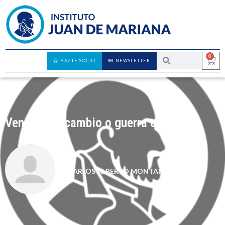
0
HAZTE SOCIO
NEWSLETTER
Venezuela: cambio o guerra civil
CARLOS ALBERTO MONTANER