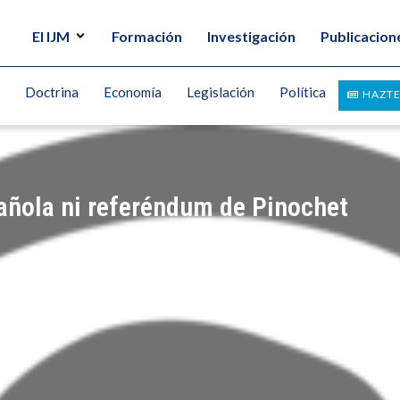
El IJM
Formación
Investigación
Publicacion
Doctrina
Economía
Legislación
Política
HAZTE
pañola ni referéndum de Pinochet