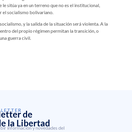
le sitúa ya en un terreno que no es el institucional,
r el socialismo bolivariano.
ialismo, y la salida de la situación será violenta. A la
dentro del propio régimen permitan la transición, o
na guerra civil.
SLETTER
letter de
e la Libertad
ibir información y novedades del