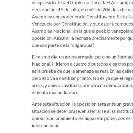
vicepresidente del Gobierno, Tareck El Aissami, r
declaración el 5 de julio, efeméride 206 de la firma
Asamblea con poder era la Constituyente. Se trata 
Venezuela por Constitución, y que estará compues
Asamblea Nacional, en la que el pueblo venezolan
oposición. Aissami la rechaza precisamente porque 
que son parte de la “oligarquía”.
El mismo día, un grupo armado, pero no uniformado
Nacional. Hirieron a cuatro diputados elegidos por 
es la prueba de que la amenaza es real. En las call
pero eso va a cambiar pronto. No es ya que el régim
urnas, y quiera sustituirla por otra no democrática,
violenta muchedumbre.
Ante esta situación, la oposición está ante un grav
situación se deteriorase, en aferrarse a las instit
que su funcionamiento les aupase al poder, con el
internacional.