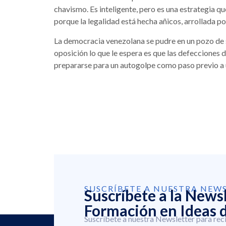
chavismo. Es inteligente, pero es una estrategia que 
porque la legalidad está hecha añicos, arrollada po
La democracia venezolana se pudre en un pozo de soc
oposición lo que le espera es que las defecciones 
prepararse para un autogolpe como paso previo a u
SUSCRÍBETE A NUESTRA NEW
Suscríbete a la News
Formación en Ideas d
Suscríbete a nuestra Newsletter para rec