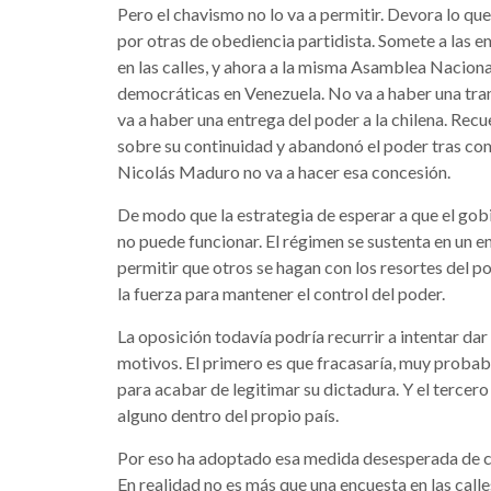
Pero el chavismo no lo va a permitir. Devora lo qu
por otras de obediencia partidista. Somete a las 
en las calles, y ahora a la misma Asamblea Naciona
democráticas en Venezuela. No va a haber una tran
va a haber una entrega del poder a la chilena. R
sobre su continuidad y abandonó el poder tras com
Nicolás Maduro no va a hacer esa concesión.
De modo que la estrategia de esperar a que el gob
no puede funcionar. El régimen se sustenta en un
permitir que otros se hagan con los resortes del po
la fuerza para mantener el control del poder.
La oposición todavía podría recurrir a intentar dar
motivos. El primero es que fracasaría, muy probab
para acabar de legitimar su dictadura. Y el tercero 
alguno dentro del propio país.
Por eso ha adoptado esa medida desesperada de co
En realidad no es más que una encuesta en las call