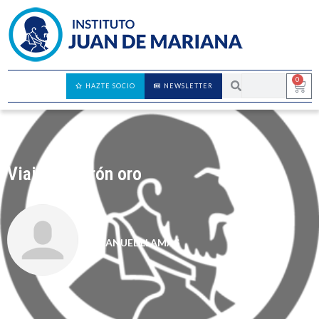
0
HAZTE SOCIO
NEWSLETTER
Viaje al patrón oro
MANUEL LLAMAS