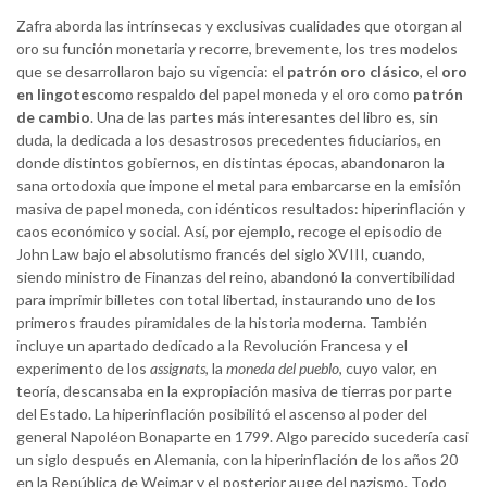
Zafra aborda las intrínsecas y exclusivas cualidades que otorgan al
oro su función monetaria y recorre, brevemente, los tres modelos
que se desarrollaron bajo su vigencia: el
patrón oro clásico
, el
oro
en lingotes
como respaldo del papel moneda y el oro como
patrón
de cambio
. Una de las partes más interesantes del libro es, sin
duda, la dedicada a los desastrosos precedentes fiduciarios, en
donde distintos gobiernos, en distintas épocas, abandonaron la
sana ortodoxia que impone el metal para embarcarse en la emisión
masiva de papel moneda, con idénticos resultados: hiperinflación y
caos económico y social. Así, por ejemplo, recoge el episodio de
John Law bajo el absolutismo francés del siglo XVIII, cuando,
siendo ministro de Finanzas del reino, abandonó la convertibilidad
para imprimir billetes con total libertad, instaurando uno de los
primeros fraudes piramidales de la historia moderna. También
incluye un apartado dedicado a la Revolución Francesa y el
experimento de los
assignats
, la
moneda del pueblo
, cuyo valor, en
teoría, descansaba en la expropiación masiva de tierras por parte
del Estado. La hiperinflación posibilitó el ascenso al poder del
general Napoléon Bonaparte en 1799. Algo parecido sucedería casi
un siglo después en Alemania, con la hiperinflación de los años 20
en la República de Weimar y el posterior auge del nazismo. Todo