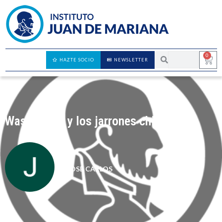
0
HAZTE SOCIO
NEWSLETTER
Washington y los jarrones chinos
JOSÉ CARLOS