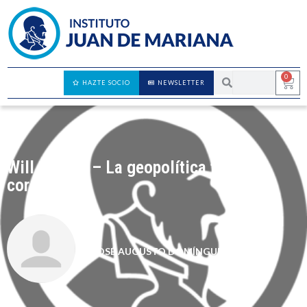
0
HAZTE SOCIO
NEWSLETTER
Will Ogilvie – La geopolítica tras el
coronavirus
JOSÉ AUGUSTO DOMÍNGUEZ