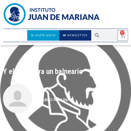
0
HAZTE SOCIO
NEWSLETTER
Y el Gulag era un balneario
PABLO MOLINA