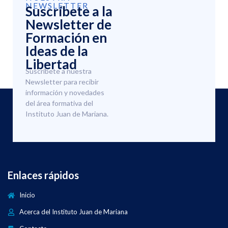
NEWSLETTER
Suscríbete a la
Newsletter de
Formación en
Ideas de la
Libertad
Suscríbete a nuestra
Newsletter para recibir
información y novedades
del área formativa del
Instituto Juan de Mariana.
Enlaces rápidos
Inicio
Acerca del Instituto Juan de Mariana