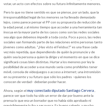
votar, un acto con efectos sobre su futuro infinitamente menores.
Pero lo que no tiene sentido es que se piense, por un lado, que la
irresponsabilidad legal de los menores se ha llevado demasiado
lejos, como parece pensar el PP con su propuesta de reducción de
la edad penal, y al mismo tiempo que acceder a una herramienta tan
inocua en la mayor parte de los casos como son las redes sociales
sea algo que debemos impedir a toda costa. Poco a poco, las redes
sociales van formando parte de las relaciones entre personas tanto
jóvenes como adultas. "¿Has visto el Feisbuc?" es una frase cada
vez más repetida, que dependiendo de quién la pronuncie y de
quién sea la persona a quien la dirige y el momento en que se dice
significará cosas bien distintas. Hurtar a los menores por ley la
posibilidad de acceder a ese mundo sería como prohibirles tener
móvil, consola de videojuegos o acceso a internet; una intromisión
en su presente y su futuro que sólo los padres –quienes los
conocen de verdad– deberían poder hacer.
muy conectado diputado Santiago Cervera
Ahora, según el
,
parece ser que todo ha sido un error de dar por bueno ante la
prensa lo que era un borrador que no había sido aprobado ni
previsiblemente lo iba a ser nunca. Es bueno saberlo, y mucho