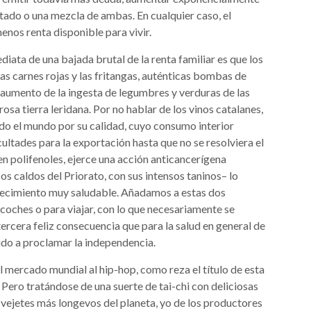
stado o una mezcla de ambas. En cualquier caso, el
enos renta disponible para vivir.
iata de una bajada brutal de la renta familiar es que los
as carnes rojas y las fritangas, auténticas bombas de
 aumento de la ingesta de legumbres y verduras de las
rosa tierra leridana. Por no hablar de los vinos catalanes,
o el mundo por su calidad, cuyo consumo interior
ltades para la exportación hasta que no se resolviera el
 en polifenoles, ejerce una acción anticancerígena
os caldos del Priorato, con sus intensos taninos– lo
ejecimiento muy saludable. Añadamos a estas dos
oches o para viajar, con lo que necesariamente se
ercera feliz consecuencia que para la salud en general de
ido a proclamar la independencia.
 mercado mundial al hip-hop, como reza el título de esta
 Pero tratándose de una suerte de tai-chi con deliciosas
 vejetes más longevos del planeta, yo de los productores