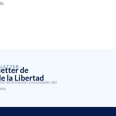
lo.
SLETTER
letter de
e la Libertad
ibir información y novedades del
ana.