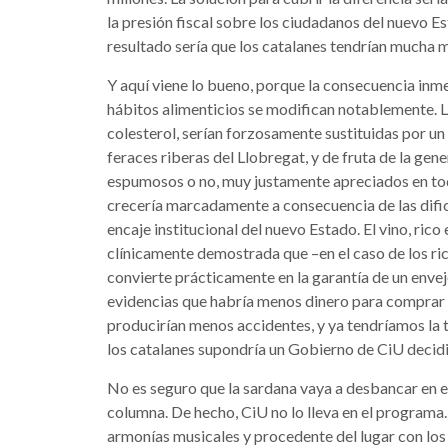
la presión fiscal sobre los ciudadanos del nuevo E
resultado sería que los catalanes tendrían mucha m
Y aquí viene lo bueno, porque la consecuencia inmed
hábitos alimenticios se modifican notablemente. L
colesterol, serían forzosamente sustituidas por un
feraces riberas del Llobregat, y de fruta de la gene
espumosos o no, muy justamente apreciados en tod
crecería marcadamente a consecuencia de las dificu
encaje institucional del nuevo Estado. El vino, rico
clínicamente demostrada que –en el caso de los ric
convierte prácticamente en la garantía de un env
evidencias que habría menos dinero para comprar c
producirían menos accidentes, y ya tendríamos la t
los catalanes supondría un Gobierno de CiU decid
No es seguro que la sardana vaya a desbancar en el
columna. De hecho, CiU no lo lleva en el programa.
armonías musicales y procedente del lugar con los