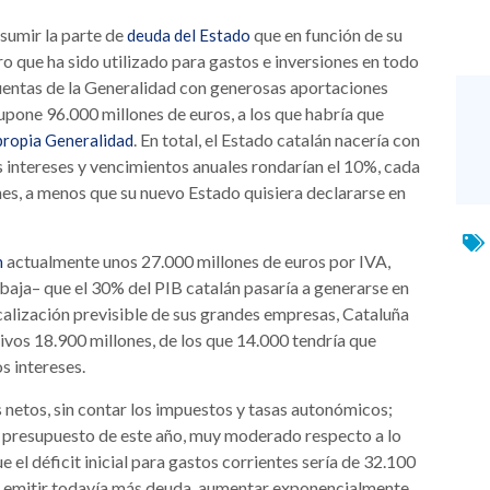
sumir la parte de
que en función de su
deuda del Estado
ro que ha sido utilizado para gastos e inversiones en todo
s cuentas de la Generalidad con generosas aportaciones
upone 96.000 millones de euros, a los que habría que
. En total, el Estado catalán nacería con
 propia Generalidad
 intereses y vencimientos anuales rondarían el 10%, cada
nes, a menos que su nuevo Estado quisiera declararse en
actualmente unos 27.000 millones de euros por IVA,
n
baja– que el 30% del PIB catalán pasaría a generarse en
calización previsible de sus grandes empresas, Cataluña
ivos 18.900 millones, de los que 14.000 tendría que
s intereses.
netos, sin contar los impuestos y tasas autonómicos;
u presupuesto de este año, muy moderado respecto a lo
 el déficit inicial para gastos corrientes sería de 32.100
ría emitir todavía más deuda, aumentar exponencialmente