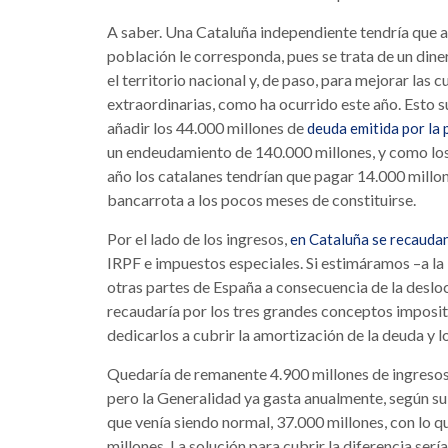
A saber. Una Cataluña independiente tendría que a
población le corresponda, pues se trata de un dine
el territorio nacional y, de paso, para mejorar la
extraordinarias, como ha ocurrido este año. Esto s
añadir los 44.000 millones de
deuda emitida por la
un endeudamiento de 140.000 millones, y como los
año los catalanes tendrían que pagar 14.000 millo
bancarrota a los pocos meses de constituirse.
Por el lado de los ingresos,
en Cataluña se recauda
IRPF e impuestos especiales. Si estimáramos –a la 
otras partes de España a consecuencia de la deslo
recaudaría por los tres grandes conceptos imposit
dedicarlos a cubrir la amortización de la deuda y lo
Quedaría de remanente 4.900 millones de ingresos 
pero la Generalidad ya gasta anualmente, según s
que venía siendo normal, 37.000 millones, con lo que
millones. La solución para cubrir la diferencia se