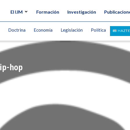
El IJM
Formación
Investigación
Publicacion
Doctrina
Economía
Legislación
Política
HAZTE
hip-hop