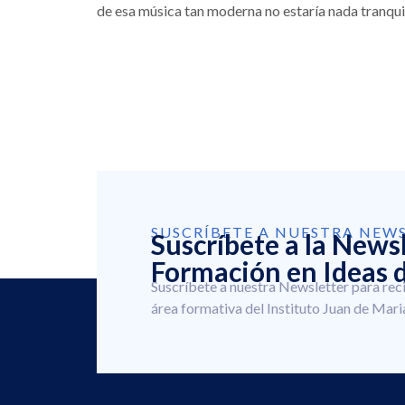
de esa música tan moderna no estaría nada tranqui
SUSCRÍBETE A NUESTRA NEW
Suscríbete a la News
Formación en Ideas d
Suscríbete a nuestra Newsletter para rec
área formativa del Instituto Juan de Mari