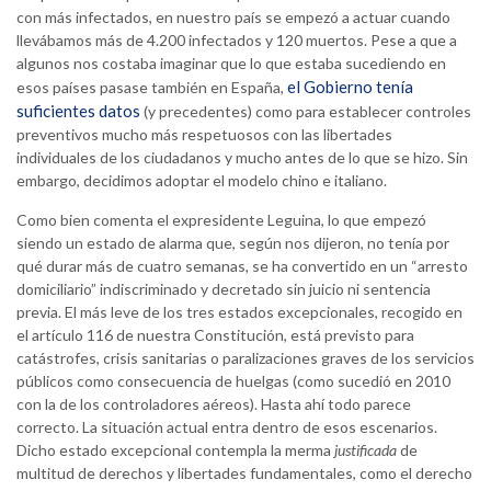
con más infectados, en nuestro país se empezó a actuar cuando
llevábamos más de 4.200 infectados y 120 muertos. Pese a que a
algunos nos costaba imaginar que lo que estaba sucediendo en
el Gobierno tenía
esos países pasase también en España,
suficientes datos
(y precedentes) como para establecer controles
preventivos mucho más respetuosos con las libertades
individuales de los ciudadanos y mucho antes de lo que se hizo. Sin
embargo, decidimos adoptar el modelo chino e italiano.
Como bien comenta el expresidente Leguina, lo que empezó
siendo un estado de alarma que, según nos dijeron, no tenía por
qué durar más de cuatro semanas, se ha convertido en un “arresto
domiciliario” indiscriminado y decretado sin juicio ni sentencia
previa. El más leve de los tres estados excepcionales, recogido en
el artículo 116 de nuestra Constitución, está previsto para
catástrofes, crisis sanitarias o paralizaciones graves de los servicios
públicos como consecuencia de huelgas (como sucedió en 2010
con la de los controladores aéreos). Hasta ahí todo parece
correcto. La situación actual entra dentro de esos escenarios.
Dicho estado excepcional contempla la merma
justificada
de
multitud de derechos y libertades fundamentales, como el derecho