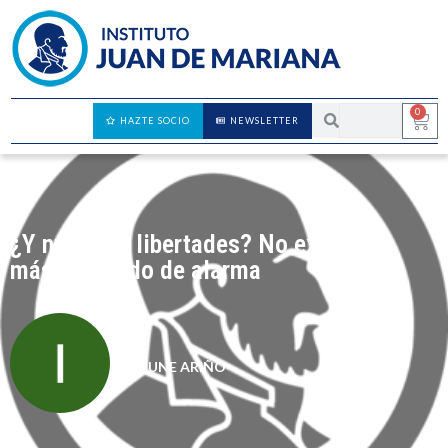
0
HAZTE SOCIO
NEWSLETTER
¿Y nuestras libertades? No extiendan
más el estado de alarma
IRUNE ARIÑO