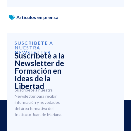
Artículos en prensa
SUSCRÍBETE A
NUESTRA
NEWSLETTER
Suscríbete a la
Newsletter de
Formación en
Ideas de la
Libertad
Suscríbete a nuestra
Newsletter para recibir
información y novedades
del área formativa del
Instituto Juan de Mariana.