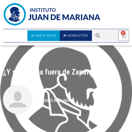
0
HAZTE SOCIO
NEWSLETTER
¿Y si la culpa fuera de Zapatero?
PABLO MOLINA