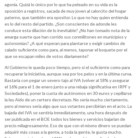
agonía. Quizá lo único por lo que ha peleado en su vida es la
oposición a registros, sacada de muy joven al calorcito del hogar
paterno, que también era opositor. Lo que no hay quien entienda
es lo del resto del partido. ¿Son conscientes de adonde les
conduce esta dilación de lo inevitable? ¿No han tomado nota de la
amarga suerte que han corrido sus conmilitones en municipios y
autonomías? ¿A qué esperan para plantarse y exigir cambios de
calado suficiente como para, al menos, taponar el boquete por el
que se escapan miles de votos diariamente?
Al Gobierno le queda poco tiempo, pero sí el suficiente como para
recuperar la iniciativa, aunque sea por los pelos y en la última curva.
Bastaría con pegar un severo tajo al IVA (volver al 18% y asegurar
el 16% para el 1 de enero junto a una rebaja significativa en IRPF y
Sociedades), poner la cuota de autónomos en 30 euros y cepillarse
la ley Aído de un certero decretazo. No sería mucho ciertamente,
pero al menos sería algo que sus votantes percibirían en el acto. La
bajada del IVA se sentiría inmediatamente, una hora después de
ser publicada en el BOE todos los bienes y servicios bajarían de
precio milagrosamente. Eso de que con el mismo dinero se puedan
adquirir más cosas a la gente, a toda la gente, le gusta mucho.