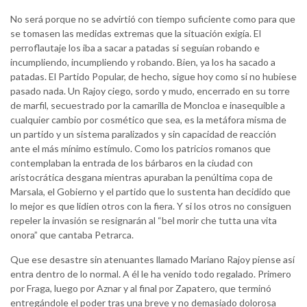
No será porque no se advirtió con tiempo suficiente como para que
se tomasen las medidas extremas que la situación exigía. El
perroflautaje los iba a sacar a patadas si seguían robando e
incumpliendo, incumpliendo y robando. Bien, ya los ha sacado a
patadas. El Partido Popular, de hecho, sigue hoy como si no hubiese
pasado nada. Un Rajoy ciego, sordo y mudo, encerrado en su torre
de marfil, secuestrado por la camarilla de Moncloa e inasequible a
cualquier cambio por cosmético que sea, es la metáfora misma de
un partido y un sistema paralizados y sin capacidad de reacción
ante el más mínimo estímulo. Como los patricios romanos que
contemplaban la entrada de los bárbaros en la ciudad con
aristocrática desgana mientras apuraban la penúltima copa de
Marsala, el Gobierno y el partido que lo sustenta han decidido que
lo mejor es que lidien otros con la fiera. Y si los otros no consiguen
repeler la invasión se resignarán al “bel morir che tutta una vita
onora” que cantaba Petrarca.
Que ese desastre sin atenuantes llamado Mariano Rajoy piense así
entra dentro de lo normal. A él le ha venido todo regalado. Primero
por Fraga, luego por Aznar y al final por Zapatero, que terminó
entregándole el poder tras una breve y no demasiado dolorosa