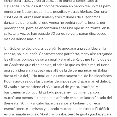
Echar para atrás, volver al 21%, se lo pondría complicado al
siguiente. Lo de los autónomos tardaría en percibirse un mes pero
pondría en jaque a podemitas, pesoítas y otras hierbas. Con una
cuota de 30 euros mensuales y tres millones de autónomos
danzando por el país, el que venga no podría subirla, bueno, por
poder podría, pero se encontraría ante una oposición frontal en la
calle. Una vez se han pagado 30 euros volver a pagar diez veces
más da donde más duele.
Un Gobierno decidido, al que aún le quedase una sola idea en la
cabeza, no lo dudaría. Contraatacaría por tierra, mar y aire arrojando
las últimas bombas de su arsenal. Pero el de Rajoy me temo que es
un Gobierno que ni se decide, ni sabe lo que es decidirse, ni tiene
una sola idea en la cabeza más allá de la de permanecer en Babia
hasta el día del juicio final, que es exactamente el de las elecciones.
Podría argüirse que las bajadas de impuestos dispararían el déficit.
Si y solo si se mantiene el nivel actual de gasto, irracional y
básicamente político. El Estado puede vivir con menos, con
muchísimo menos al tiempo que atiende eso que llaman Estado del
Bienestar. Al fin y al cabo hace diez años el Gobierno ofrecía
esencialmente lo mismo gastando mucho menos dinero. El déficit
es una simple excusa. Montoro lo sabe, pero le gusta gastar, y para