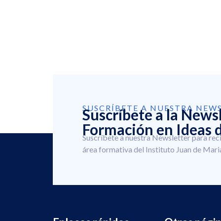
SUSCRÍBETE A NUESTRA NEW
Suscríbete a la News
Formación en Ideas d
Suscríbete a nuestra Newsletter para rec
área formativa del Instituto Juan de Mari