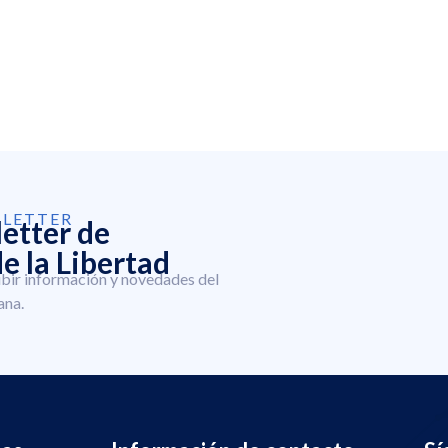
SLETTER
letter de
e la Libertad
ibir información y novedades del
ana.