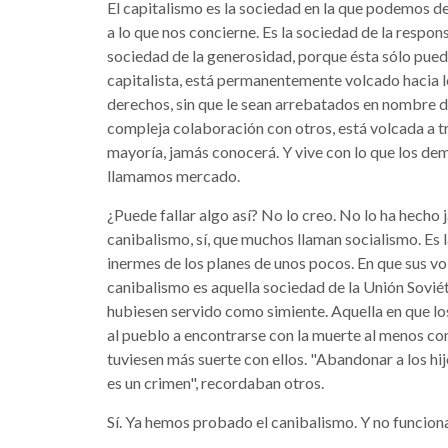
El capitalismo es la sociedad en la que podemos de
a lo que nos concierne. Es la sociedad de la respon
sociedad de la generosidad, porque ésta sólo puede 
capitalista, está permanentemente volcado hacia l
derechos, sin que le sean arrebatados en nombre de
compleja colaboración con otros, está volcada a t
mayoría, jamás conocerá. Y vive con lo que los de
llamamos mercado.
¿Puede fallar algo así? No lo creo. No lo ha hecho 
canibalismo, sí, que muchos llaman socialismo. Es 
inermes de los planes de unos pocos. En que sus vo
canibalismo es aquella sociedad de la Unión Soviét
hubiesen servido como simiente. Aquella en que lo
al pueblo a encontrarse con la muerte al menos con
tuviesen más suerte con ellos. "Abandonar a los hij
es un crimen", recordaban otros.
Sí. Ya hemos probado el canibalismo. Y no funcion