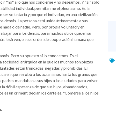
cir "no" a lo que nos concierne y no deseamos. Y "sí" sólo
sabilidad individual, permítanme el pleonasmo. Es la
ser voluntaria y porque el individuo, en una civilización
os demás. La persona está unida íntimamente a sus
 nada o de nadie. Pero, por propia voluntad y en
rabajar para los demás, para muchos otros que, en su
más le sirven, en ese orden de cooperación humana que
jamás. Pero su opuesto sí lo conocemos. Es el
la sociedad jerárquica en la que los muchos son piezas
luntades están truncadas, negadas y prohibidas. El
ica en que se robó a los ucranianos hasta los granos que
s padres mandaban a sus hijos a las ciudades para volver
 la débil esperanza de que sus hijos, abandonados,
os es un crimen", decían los carteles. "Comerse a los hijos
a.