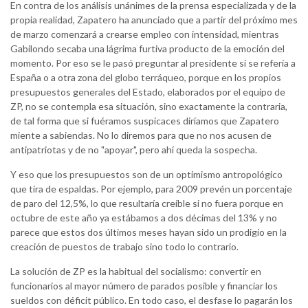
En contra de los análisis unánimes de la prensa especializada y de la
propia realidad, Zapatero ha anunciado que a partir del próximo mes
de marzo comenzará a crearse empleo con intensidad, mientras
Gabilondo secaba una lágrima furtiva producto de la emoción del
momento. Por eso se le pasó preguntar al presidente si se refería a
España o a otra zona del globo terráqueo, porque en los propios
presupuestos generales del Estado, elaborados por el equipo de
ZP, no se contempla esa situación, sino exactamente la contraria,
de tal forma que si fuéramos suspicaces diríamos que Zapatero
miente a sabiendas. No lo diremos para que no nos acusen de
antipatriotas y de no "apoyar", pero ahí queda la sospecha.
Y eso que los presupuestos son de un optimismo antropológico
que tira de espaldas. Por ejemplo, para 2009 prevén un porcentaje
de paro del 12,5%, lo que resultaría creíble si no fuera porque en
octubre de este año ya estábamos a dos décimas del 13% y no
parece que estos dos últimos meses hayan sido un prodigio en la
creación de puestos de trabajo sino todo lo contrario.
La solución de ZP es la habitual del socialismo: convertir en
funcionarios al mayor número de parados posible y financiar los
sueldos con déficit público. En todo caso, el desfase lo pagarán los