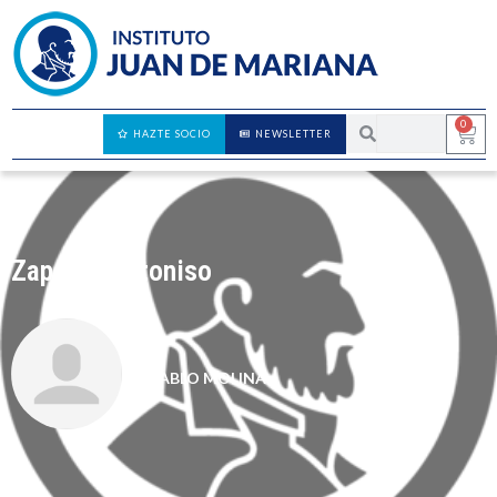
0
HAZTE SOCIO
NEWSLETTER
Zapatero pitoniso
PABLO MOLINA