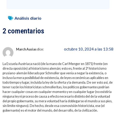
Análisis diario
2 comentarios
octubre 10, 2024 a las 13:58
March Ausias
dice:
La Escuela Austriaca nació (de la mano de Carl Menger en 1871) frente (en
directa oposición) al historicismo alemán; esto es, frente al 2º historicismo
prusiano-alemán liderado por Schmoller que venía a negar la existencia, o
incluso la mera posibilidad de existencia, de leyes económicas aplicables en
todo tiempo y lugar, incluida la ley de la oferta y la demanda. De ser esto así, de
tener razón los historicistas schmolleritas, los políticos gobernantes podrían
hacer cualquier cosas en cualquier momento y en cualquier lugar (no existiría
ninguna ley ni proceso de causa a efecto necesario distinto del de la voluntad
del propio gobernante, su mera voluntad haría doblegarse el mundo a sus pies,
sin límite ninguno). De hecho, desde esa cosmovisión historicista, ese (el
gobernante) es el motor del mundo, del desarrollo, de la civilización.