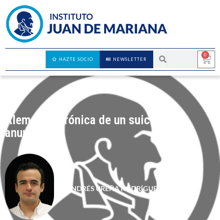
0
HAZTE SOCIO
NEWSLETTER
Alemania: crónica de un suicidio
anunciado
ANDRÉS UREÑA RODRÍGUEZ