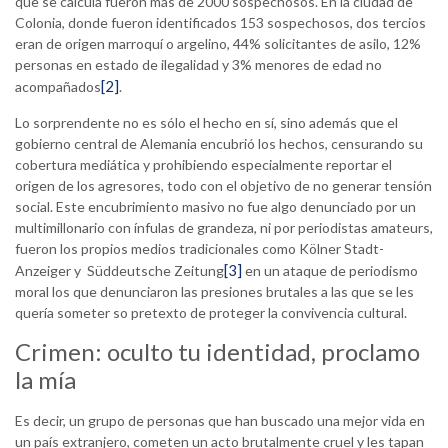
que se calcula fueron más de 2000 sospechosos. En la ciudad de
Colonia, donde fueron identificados 153 sospechosos, dos tercios
eran de origen marroquí o argelino, 44% solicitantes de asilo, 12%
personas en estado de ilegalidad y 3% menores de edad no
[2]
acompañados
.
Lo sorprendente no es sólo el hecho en sí, sino además que el
gobierno central de Alemania encubrió los hechos, censurando su
cobertura mediática y prohibiendo especialmente reportar el
origen de los agresores, todo con el objetivo de no generar tensión
social. Este encubrimiento masivo no fue algo denunciado por un
multimillonario con ínfulas de grandeza, ni por periodistas amateurs,
fueron los propios medios tradicionales como Kölner Stadt-
[3]
Anzeiger y Süddeutsche Zeitung
en un ataque de periodismo
moral los que denunciaron las presiones brutales a las que se les
quería someter so pretexto de proteger la convivencia cultural.
Crimen: oculto tu identidad, proclamo
la mía
Es decir, un grupo de personas que han buscado una mejor vida en
un país extranjero, cometen un acto brutalmente cruel y les tapan