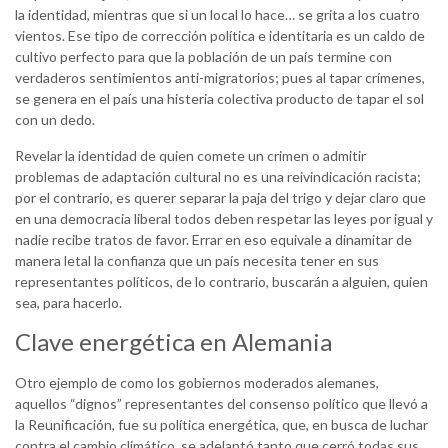
la identidad, mientras que si un local lo hace… se grita a los cuatro
vientos. Ese tipo de corrección política e identitaria es un caldo de
cultivo perfecto para que la población de un país termine con
verdaderos sentimientos anti-migratorios; pues al tapar crímenes,
se genera en el país una histeria colectiva producto de tapar el sol
con un dedo.
Revelar la identidad de quien comete un crimen o admitir
problemas de adaptación cultural no es una reivindicación racista;
por el contrario, es querer separar la paja del trigo y dejar claro que
en una democracia liberal todos deben respetar las leyes por igual y
nadie recibe tratos de favor. Errar en eso equivale a dinamitar de
manera letal la confianza que un país necesita tener en sus
representantes políticos, de lo contrario, buscarán a alguien, quien
sea, para hacerlo.
Clave energética en Alemania
Otro ejemplo de como los gobiernos moderados alemanes,
aquellos “dignos” representantes del consenso político que llevó a
la Reunificación, fue su política energética, que, en busca de luchar
contra el cambio climático, se adelantó tanto que cerró todas sus