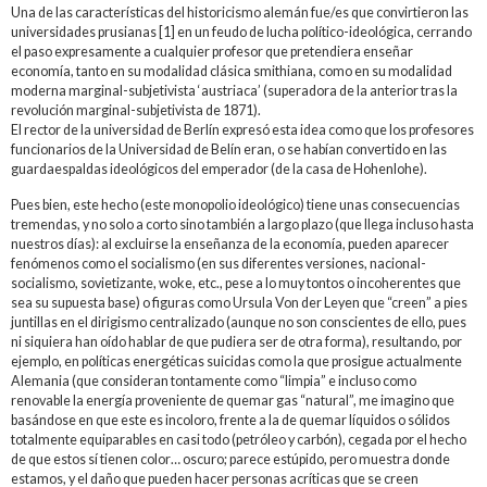
Una de las características del historicismo alemán fue/es que convirtieron las
universidades prusianas [1] en un feudo de lucha político-ideológica, cerrando
el paso expresamente a cualquier profesor que pretendiera enseñar
economía, tanto en su modalidad clásica smithiana, como en su modalidad
moderna marginal-subjetivista ‘austriaca’ (superadora de la anterior tras la
revolución marginal-subjetivista de 1871).
El rector de la universidad de Berlín expresó esta idea como que los profesores
funcionarios de la Universidad de Belín eran, o se habían convertido en las
guardaespaldas ideológicos del emperador (de la casa de Hohenlohe).
Pues bien, este hecho (este monopolio ideológico) tiene unas consecuencias
tremendas, y no solo a corto sino también a largo plazo (que llega incluso hasta
nuestros días): al excluirse la enseñanza de la economía, pueden aparecer
fenómenos como el socialismo (en sus diferentes versiones, nacional-
socialismo, sovietizante, woke, etc., pese a lo muy tontos o incoherentes que
sea su supuesta base) o figuras como Ursula Von der Leyen que “creen” a pies
juntillas en el dirigismo centralizado (aunque no son conscientes de ello, pues
ni siquiera han oído hablar de que pudiera ser de otra forma), resultando, por
ejemplo, en políticas energéticas suicidas como la que prosigue actualmente
Alemania (que consideran tontamente como “limpia” e incluso como
renovable la energía proveniente de quemar gas “natural”, me imagino que
basándose en que este es incoloro, frente a la de quemar líquidos o sólidos
totalmente equiparables en casi todo (petróleo y carbón), cegada por el hecho
de que estos sí tienen color… oscuro; parece estúpido, pero muestra donde
estamos, y el daño que pueden hacer personas acríticas que se creen