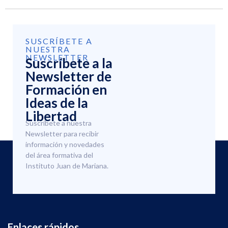
SUSCRÍBETE A
NUESTRA
NEWSLETTER
Suscríbete a la
Newsletter de
Formación en
Ideas de la
Libertad
Suscríbete a nuestra
Newsletter para recibir
información y novedades
del área formativa del
Instituto Juan de Mariana.
Enlaces rápidos