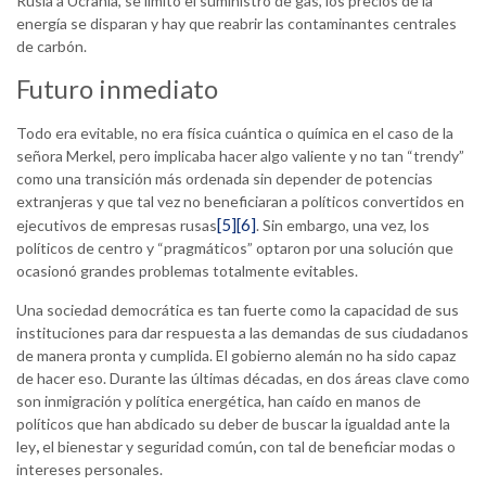
Rusia a Ucrania, se limitó el suministro de gas, los precios de la
energía se disparan y hay que reabrir las contaminantes centrales
de carbón.
Futuro inmediato
Todo era evitable, no era física cuántica o química en el caso de la
señora Merkel, pero implicaba hacer algo valiente y no tan “trendy”
como una transición más ordenada sin depender de potencias
extranjeras y que tal vez no beneficiaran a políticos convertidos en
[5]
[6]
ejecutivos de empresas rusas
. Sin embargo, una vez, los
políticos de centro y “pragmáticos” optaron por una solución que
ocasionó grandes problemas totalmente evitables.
Una sociedad democrática es tan fuerte como la capacidad de sus
instituciones para dar respuesta a las demandas de sus ciudadanos
de manera pronta y cumplida. El gobierno alemán no ha sido capaz
de hacer eso. Durante las últimas décadas, en dos áreas clave como
son inmigración y política energética, han caído en manos de
políticos que han abdicado su deber de buscar la igualdad ante la
ley
,
el bienestar y seguridad común
,
con tal de beneficiar modas o
intereses personales.