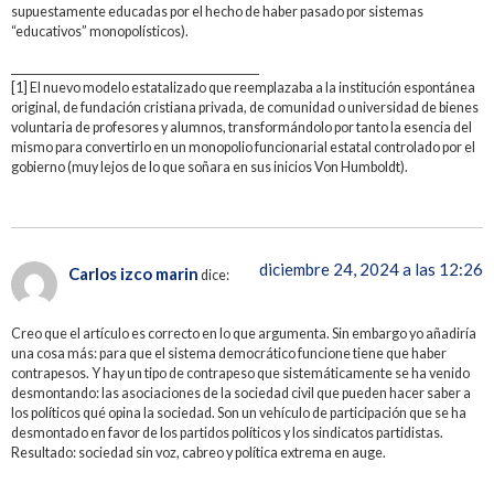
supuestamente educadas por el hecho de haber pasado por sistemas
“educativos” monopolísticos).
_____________________________________________
[1] El nuevo modelo estatalizado que reemplazaba a la institución espontánea
original, de fundación cristiana privada, de comunidad o universidad de bienes
voluntaria de profesores y alumnos, transformándolo por tanto la esencia del
mismo para convertirlo en un monopolio funcionarial estatal controlado por el
gobierno (muy lejos de lo que soñara en sus inicios Von Humboldt).
diciembre 24, 2024 a las 12:26
Carlos izco marin
dice:
Creo que el artículo es correcto en lo que argumenta. Sin embargo yo añadiría
una cosa más: para que el sistema democrático funcione tiene que haber
contrapesos. Y hay un tipo de contrapeso que sistemáticamente se ha venido
desmontando: las asociaciones de la sociedad civil que pueden hacer saber a
los políticos qué opina la sociedad. Son un vehículo de participación que se ha
desmontado en favor de los partidos políticos y los sindicatos partidistas.
Resultado: sociedad sin voz, cabreo y política extrema en auge.