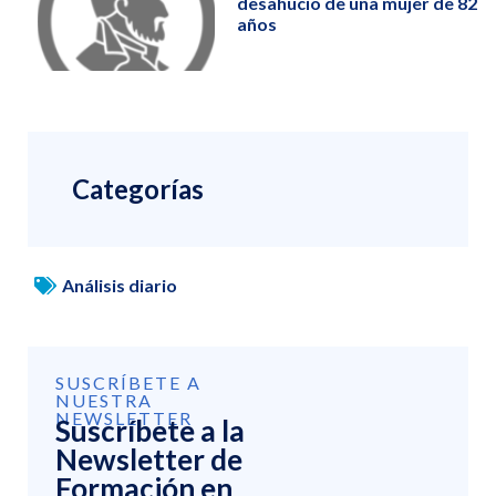
desahucio de una mujer de 82
años
Categorías
Análisis diario
SUSCRÍBETE A
NUESTRA
NEWSLETTER
Suscríbete a la
Newsletter de
Formación en