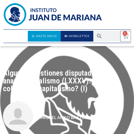
0
HAZTE SOCIO
NEWSLETTER
Algunas cuestiones disputadas del
anarcocapitalismo (LXXXV): ¿Puede
colapsar el capitalismo? (I)
MIGUEL ANXO BASTOS