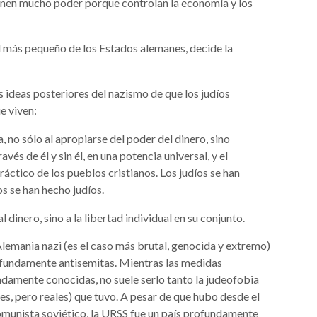
tienen mucho poder porque controlan la economía y los
el más pequeño de los Estados alemanes, decide la
s ideas posteriores del nazismo de que los judíos
e viven:
, no sólo al apropiarse del poder del dinero, sino
avés de él y sin él, en una potencia universal, y el
práctico de los pueblos cristianos. Los judíos se han
s se han hecho judíos.
 dinero, sino a la libertad individual en su conjunto.
 Alemania nazi (es el caso más brutal, genocida y extremo)
rofundamente antisemitas. Mientras las medidas
damente conocidas, no suele serlo tanto la judeofobia
s, pero reales) que tuvo. A pesar de que hubo desde el
omunista soviético, la URSS fue un país profundamente