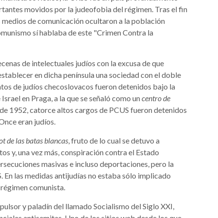
rtantes movidos por la judeofobia del régimen. Tras el fin
s medios de comunicación ocultaron a la población
comunismo sí hablaba de este "Crimen Contra la
ecenas de intelectuales judíos con la excusa de que
stablecer en dicha península una sociedad con el doble
ntos de judíos checoslovacos fueron detenidos bajo la
Israel en Praga, a la que se señaló como un
centro de
lir de 1952, catorce altos cargos de PCUS fueron detenidos
Once eran judíos.
t de las batas blancas
, fruto de lo cual se detuvo a
s y, una vez más, conspiración contra el Estado
ersecuciones masivas e incluso deportaciones, pero la
. En las medidas antijudías no estaba sólo implicado
el régimen comunista.
mpulsor y paladín del llamado Socialismo del Siglo XXI,
iales antisemitas. Uno de los sitios web desde los que