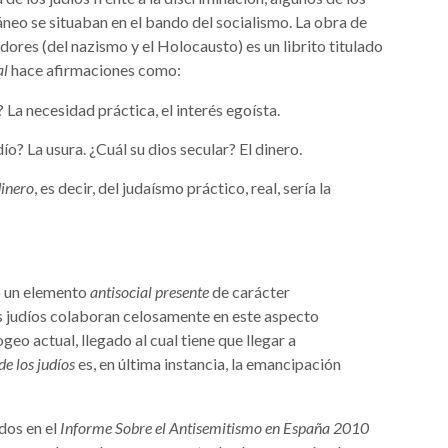
eo se situaban en el bando del socialismo. La obra de
ores (del nazismo y el Holocausto) es un librito titulado
al
hace afirmaciones como:
La necesidad práctica, el interés egoísta.
dío? La usura. ¿Cuál su dios secular? El dinero.
inero
, es decir, del judaísmo práctico, real, sería la
o un elemento
antisocial presente
de carácter
los judíos colaboran celosamente en este aspecto
eo actual, llegado al cual tiene que llegar a
e los judíos
es, en última instancia, la emancipación
ados en el
Informe Sobre el Antisemitismo en España 2010