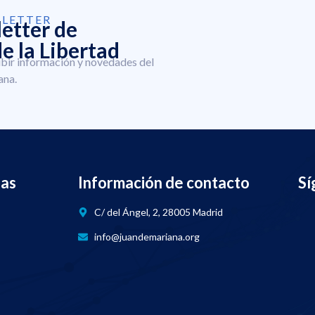
SLETTER
letter de
e la Libertad
ibir información y novedades del
ana.
nas
Información de contacto
Sí
C/ del Ángel, 2, 28005 Madrid
info@juandemariana.org