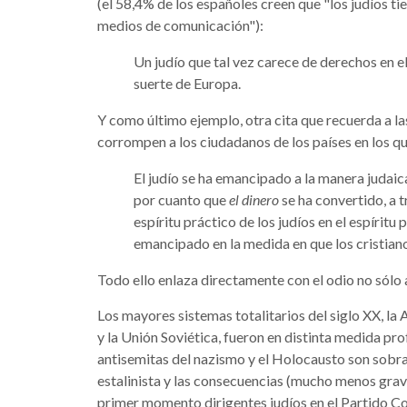
(el 58,4% de los españoles creen que "los judíos 
medios de comunicación"):
Un judío que tal vez carece de derechos en 
suerte de Europa.
Y como último ejemplo, otra cita que recuerda a la
corrompen a los ciudadanos de los países en los qu
El judío se ha emancipado a la manera judaica
por cuanto que
el dinero
se ha convertido, a tr
espíritu práctico de los judíos en el espíritu 
emancipado en la medida en que los cristiano
Todo ello enlaza directamente con el odio no sólo al
Los mayores sistemas totalitarios del siglo XX, la
y la Unión Soviética, fueron en distinta medida p
antisemitas del nazismo y el Holocausto son sobra
estalinista y las consecuencias (mucho menos grave
primer momento dirigentes judíos en el Partido C