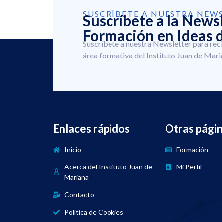
SUSCRÍBETE A NUESTRA NEW
Suscríbete a la News
Formación en Ideas d
Suscríbete a nuestra Newsletter para rec
área formativa del Instituto Juan de Mari
Enlaces rápidos
Otras pági
Inicio
Formación
Acerca del Instituto Juan de
Mi Perfil
Mariana
Contacto
Política de Cookies