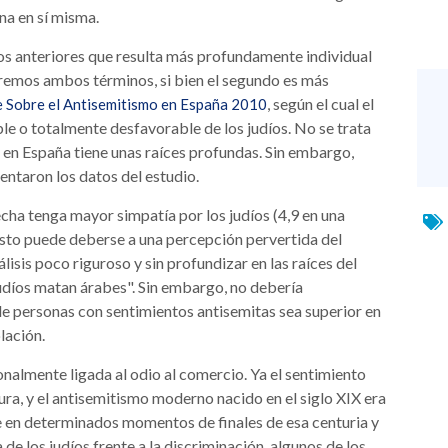
ona en sí misma.
los anteriores que resulta más profundamente individual
zaremos ambos términos, si bien el segundo es más
, según el cual el
 Sobre el Antisemitismo en España 2010
le o totalmente desfavorable de los judíos. No se trata
 en España tiene unas raíces profundas. Sin embargo,
entaron los datos del estudio.
echa tenga mayor simpatía por los judíos (4,9 en una
 Esto puede deberse a una percepción pervertida del
lisis poco riguroso y sin profundizar en las raíces del
judíos matan árabes". Sin embargo, no debería
e personas con sentimientos antisemitas sea superior en
lación.
onalmente ligada al odio al comercio. Ya el sentimiento
ura, y el antisemitismo moderno nacido en el siglo XIX era
e en determinados momentos de finales de esa centuria y
a de los judíos frente a la discriminación, algunos de los