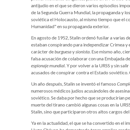
antijudío en el que se dieron varios episodios impo
de la Segunda Guerra Mundial, la propaganda y lo
soviética el Holocausto, al mismo tiempo que el 
Humanidad" en su propaganda exterior.
En agosto de 1952, Stalin ordenó fusilar a varias d
estaban conspirando para independizar Crimea y e
carácter de
burguesa
y
sionista
. Ese mismo año, cie
falsa acusación de colaborar con una Embajada de 
espionaje mundial
. Y por volver a la URSS y sin sa
acusados de conspirar contra el Estado soviético. 
Un año después, Stalin se inventó el famoso
Complo
numerosos médicos judíos acusándoles de asesinato
soviético. Se daba por hecho que se producirían p
muerte del tirano cambió algunas cosas en la URSS
Stalin, sino que participaron otros altos cargos d
Ya en la actualidad, el que se ha convertido en el i
Hugo Chávez, ha demostrado tener amplias credenc