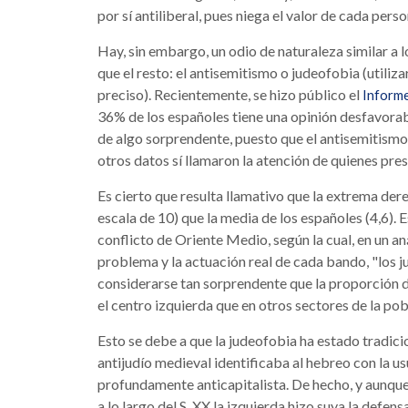
por sí antiliberal, pues niega el valor de cada pers
Hay, sin embargo, un odio de naturaleza similar a 
que el resto: el antisemitismo o judeofobia (utili
preciso). Recientemente, se hizo público el
Informe
36% de los españoles tiene una opinión desfavorab
de algo sorprendente, puesto que el antisemitismo
otros datos sí llamaron la atención de quienes pres
Es cierto que resulta llamativo que la extrema der
escala de 10) que la media de los españoles (4,6).
conflicto de Oriente Medio, según la cual, en un aná
problema y la actuación real de cada bando, "los 
considerarse tan sorprendente que la proporción d
el centro izquierda que en otros sectores de la pob
Esto se debe a que la judeofobia ha estado tradici
antijudío medieval identificaba al hebreo con la us
profundamente anticapitalista. De hecho, y aunqu
a lo largo del S. XX la izquierda hizo suya la defens