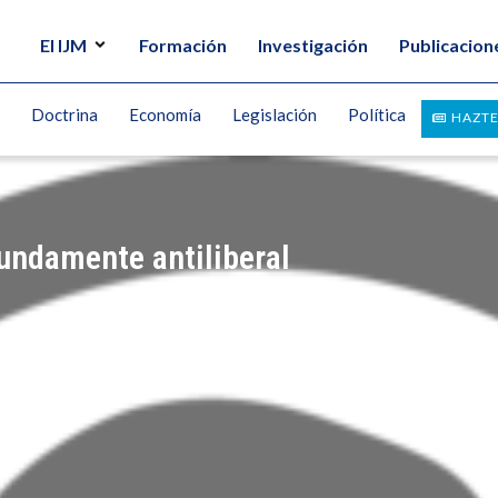
El IJM
Formación
Investigación
Publicacion
Doctrina
Economía
Legislación
Política
HAZTE
undamente antiliberal
TRU