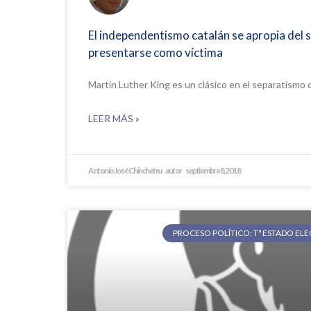
El independentismo catalán se apropia del 
presentarse como víctima
Martin Luther King es un clásico en el separatismo c
LEER MÁS »
Antonio José Chinchetru
septiembre 8, 2018
PROCESO POLÍTICO: Tª ESTADO EL