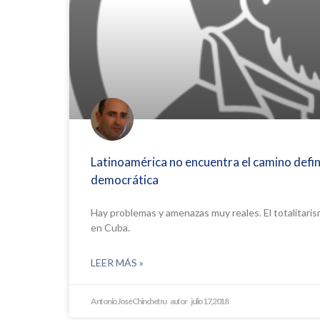
Latinoamérica no encuentra el camino defini
democrática
Hay problemas y amenazas muy reales. El totalitari
en Cuba.
LEER MÁS »
Antonio José Chinchetru
julio 17, 2018