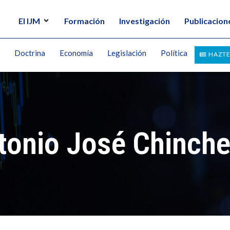
El IJM
Formación
Investigación
Publicacion
Doctrina
Economía
Legislación
Política
HAZTE
tonio José Chinche