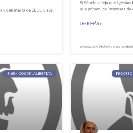
Si Sánchez deja que Iglesias 
que primen los intereses de 
a y debilitar la de EEUU y sus
LEER MÁS »
Antonio José Chinchetru
septiemb
ENEMIGOS DE LA LIBERTAD
PROCESO 