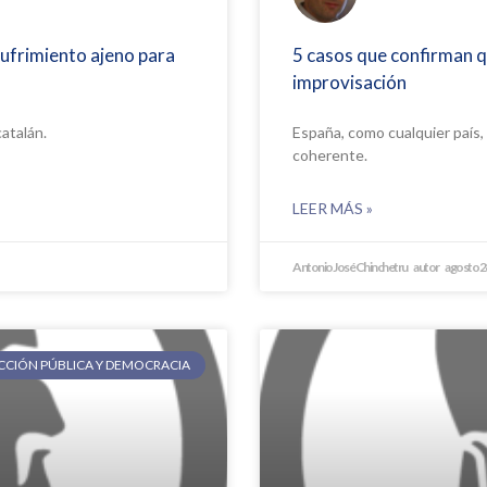
sufrimiento ajeno para
5 casos que confirman 
improvisación
atalán.
España, como cualquier país,
coherente.
LEER MÁS »
Antonio José Chinchetru
agosto 2
ECCIÓN PÚBLICA Y DEMOCRACIA