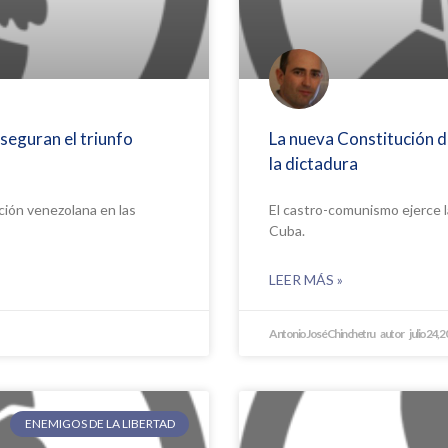
seguran el triunfo
La nueva Constitución d
la dictadura
ición venezolana en las
El castro-comunismo ejerce la
Cuba.
LEER MÁS »
Antonio José Chinchetru
julio 24, 
ENEMIGOS DE LA LIBERTAD