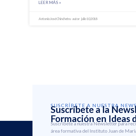
LEER MÁS »
Antonio José Chinchetru
julio 10, 2018
SUSCRÍBETE A NUESTRA NEW
Suscríbete a la News
Formación en Ideas d
Suscríbete a nuestra Newsletter para rec
área formativa del Instituto Juan de Mari