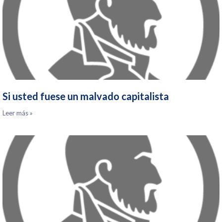
Si usted fuese un malvado capitalista
Leer más »