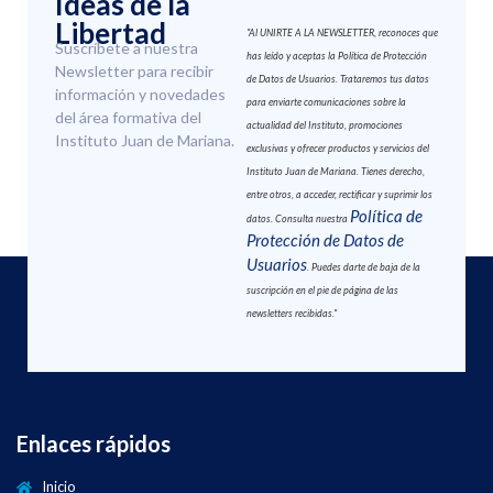
Ideas de la
Libertad
"Al UNIRTE A LA NEWSLETTER, reconoces que
Suscríbete a nuestra
has leído y aceptas la Política de Protección
Newsletter para recibir
de Datos de Usuarios. Trataremos tus datos
información y novedades
para enviarte comunicaciones sobre la
del área formativa del
actualidad del Instituto, promociones
Instituto Juan de Mariana.
exclusivas y ofrecer productos y servicios del
Instituto Juan de Mariana. Tienes derecho,
entre otros, a acceder, rectificar y suprimir los
Política de
datos. Consulta nuestra
Protección de Datos de
Usuarios
. Puedes darte de baja de la
suscripción en el pie de página de las
newsletters recibidas."
Enlaces rápidos
Inicio