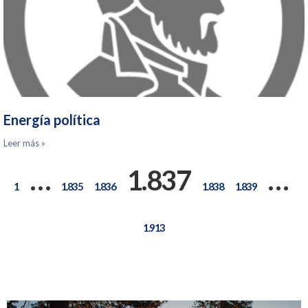
Energía política
Leer más »
…
1.837
…
1
1.835
1.836
1.838
1.839
1.913