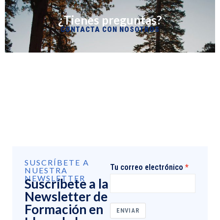
¿Tienes preguntas?
CONTACTA CON NOSOTROS
SUSCRÍBETE A
Tu correo electrónico
NUESTRA
NEWSLETTER
Suscríbete a la
Newsletter de
Formación en
ENVIAR