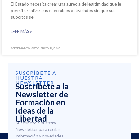
El Estado necesita crear una aureola de legitimidad que le
permita realizar sus execrables actividades sin que sus
súbditos se
LEER MÁS »
adrian Navarro
enero 31, 2022
SUSCRÍBETE A
NUESTRA
NEWSLETTER
Suscríbete a la
Newsletter de
Formación en
Ideas de la
Libertad
Suscríbete a nuestra
Newsletter para recibir
información y novedades