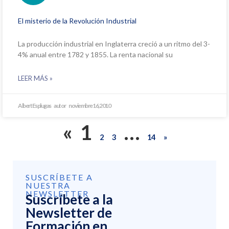
El misterio de la Revolución Industrial
La producción industrial en Inglaterra creció a un ritmo del 3-
4% anual entre 1782 y 1855. La renta nacional su
LEER MÁS »
Albert Esplugas
noviembre 16, 2010
«
1
…
2
3
14
»
SUSCRÍBETE A
NUESTRA
NEWSLETTER
Suscríbete a la
Newsletter de
Formación en