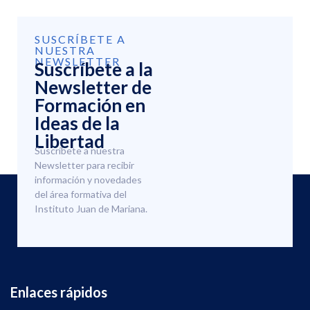
SUSCRÍBETE A
NUESTRA
NEWSLETTER
Suscríbete a la
Newsletter de
Formación en
Ideas de la
Libertad
Suscríbete a nuestra
Newsletter para recibir
información y novedades
del área formativa del
Instituto Juan de Mariana.
Enlaces rápidos