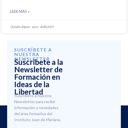
LEER MÁS »
Gloria Rodriguez
abril 8, 2019
SUSCRÍBETE A
NUESTRA
NEWSLETTER
Suscríbete a la
Newsletter de
Formación en
Ideas de la
Libertad
Suscríbete a nuestra
Newsletter para recibir
información y novedades
del área formativa del
Instituto Juan de Mariana.