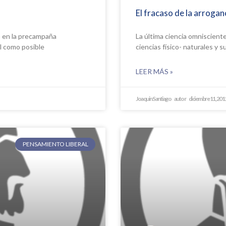
El fracaso de la arroganc
s en la precampaña
La última ciencia omnisciente 
l como posible
ciencias físico- naturales y 
LEER MÁS »
Joaquin Santiago
diciembre 11, 201
PENSAMIENTO LIBERAL