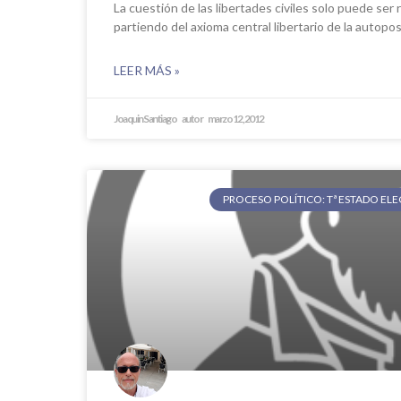
La cuestión de las libertades civiles solo puede ser
partiendo del axioma central libertario de la autopo
LEER MÁS »
Joaquin Santiago
marzo 12, 2012
PROCESO POLÍTICO: Tª ESTADO EL