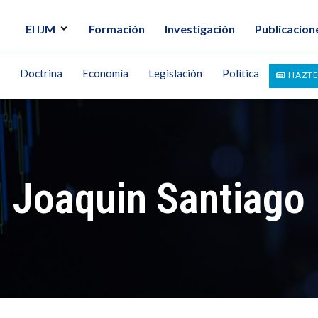
El IJM
Formación
Investigación
Publicacion
Doctrina
Economía
Legislación
Política
HAZTE
Joaquin Santiago