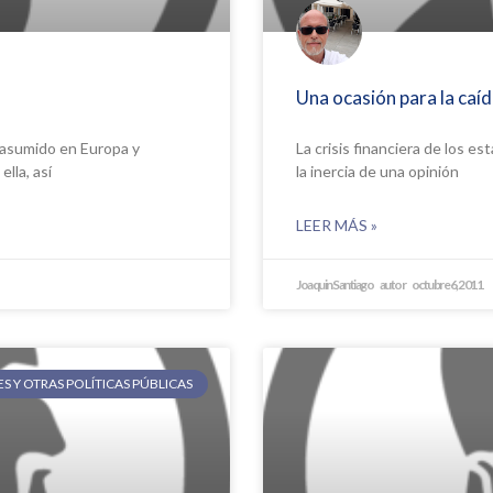
Una ocasión para la caída
 asumido en Europa y
La crisis financiera de los es
lla, así
la inercia de una opinión
LEER MÁS »
Joaquin Santiago
octubre 6, 2011
 Y OTRAS POLÍTICAS PÚBLICAS