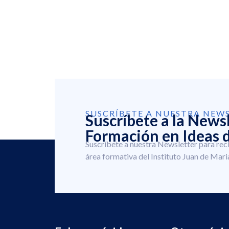
SUSCRÍBETE A NUESTRA NEW
Suscríbete a la News
Formación en Ideas d
Suscríbete a nuestra Newsletter para rec
área formativa del Instituto Juan de Mari