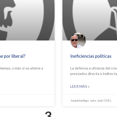
e por liberal?
Ineficiencias políticas
blemas, y más si se atiene a
La defensa a ultranza del crec
prestados directa o indirect
LEER MÁS »
Joaquin Santiago
junio 7, 2011
3
…