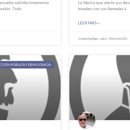
 resuelta satisfactoriamente
La fábrica que vierte sus des
sesión. Todo
invaden con sus llamadas a
LEER MÁS »
Joaquin Santiago
febrero 8, 2012
ECCIÓN PÚBLICA Y DEMOCRACIA