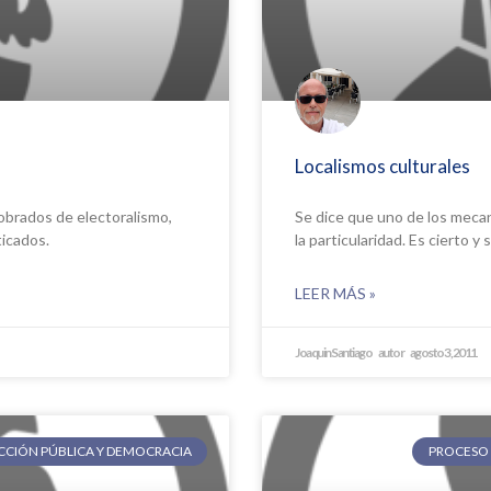
Localismos culturales
sobrados de electoralismo,
Se dice que uno de los meca
icados.
la particularidad. Es cierto y
LEER MÁS »
Joaquin Santiago
agosto 3, 2011
ECCIÓN PÚBLICA Y DEMOCRACIA
PROCESO 