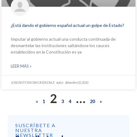
¿Está dando el gobierno español actual un golpe de Estado?
Imputar al gobierno actual una conducta continuada de
desmantelar las instituciones saltándose los cauces
establecidos en la Constitución es ya
LEER MÁS »
JOSE ANTONIO BAONZA DIAZ
diciembre 22, 2022
2
…
«
1
3
4
20
»
SUSCRÍBETE A
NUESTRA
NEWSLETTER