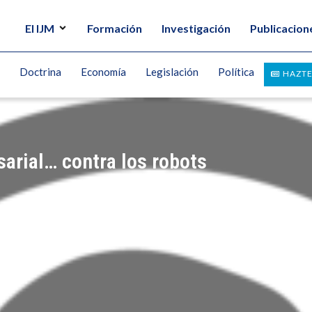
El IJM
Formación
Investigación
Publicacion
Doctrina
Economía
Legislación
Política
HAZTE
sarial… contra los robots