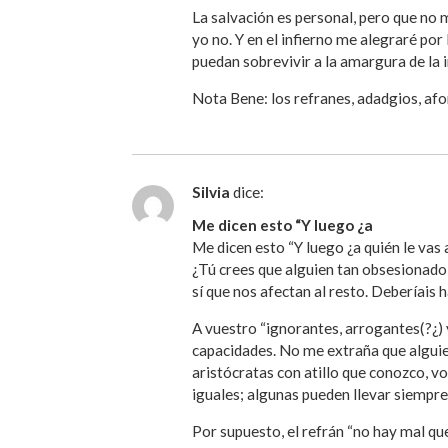
La salvación es personal, pero que no 
yo no. Y en el infierno me alegraré por
puedan sobrevivir a la amargura de la i
Nota Bene: los refranes, adadgios, afo
Silvia
dice:
Me dicen esto “Y luego ¿a
Me dicen esto “Y luego ¿a quién le vas 
¿Tú crees que alguien tan obsesionado
sí que nos afectan al resto. Deberíais h
A vuestro “ignorantes, arrogantes(?¿) y
capacidades. No me extraña que alguien
aristócratas con atillo que conozco, v
iguales; algunas pueden llevar siempre
Por supuesto, el refrán “no hay mal que