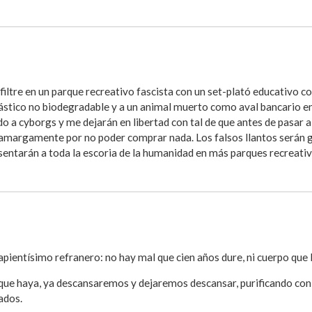
filtre en un parque recreativo fascista con un set-plató educativo co
ástico no biodegradable y a un animal muerto como aval bancario en m
o a cyborgs y me dejarán en libertad con tal de que antes de pasar a
e amargamente por no poder comprar nada. Los falsos llantos serán g
entarán a toda la escoria de la humanidad en más parques recreativ
sapientísimo refranero: no hay mal que cien años dure, ni cuerpo que l
que haya, ya descansaremos y dejaremos descansar, purificando con 
ados.