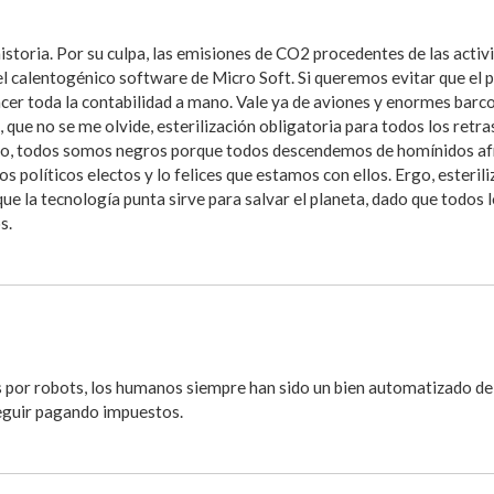
 historia. Por su culpa, las emisiones de CO2 procedentes de las a
el calentogénico software de Micro Soft. Si queremos evitar que el 
acer toda la contabilidad a mano. Vale ya de aviones y enormes bar
que no se me olvide, esterilización obligatoria para todos los retra
ado, todos somos negros porque todos descendemos de homínidos afr
os políticos electos y lo felices que estamos con ellos. Ergo, esteril
que la tecnología punta sirve para salvar el planeta, dado que todos
s.
or robots, los humanos siempre han sido un bien automatizado del
seguir pagando impuestos.