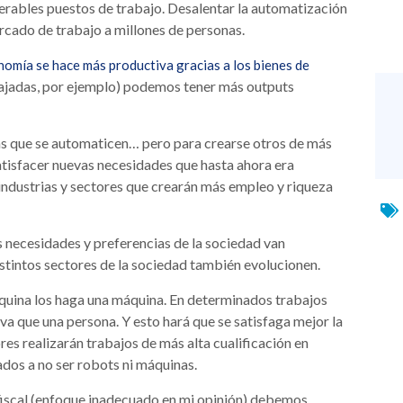
erables puestos de trabajo. Desalentar la automatización
rcado de trabajo a millones de personas.
nomía se hace más productiva gracias a los bienes de
bajadas, por ejemplo) podemos tener más outputs
ias que se automaticen… pero para crearse otros de más
atisfacer nuevas necesidades que hasta ahora era
 industrias y sectores que crearán más empleo y riqueza
s necesidades y preferencias de la sociedad van
stintos sectores de la sociedad también evolucionen.
quina los haga una máquina. En determinados trabajos
a que una persona. Y esto hará que se satisfaga mejor la
es realizarán trabajos de más alta cualificación en
dos a no ser robots ni máquinas.
 fiscal (enfoque inadecuado en mi opinión) debemos