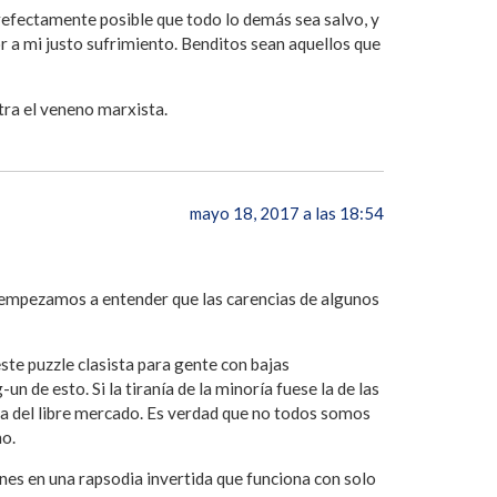
prefectamente posible que todo lo demás sea salvo, y
or a mi justo sufrimiento. Benditos sean aquellos que
tra el veneno marxista.
mayo 18, 2017 a las 18:54
i empezamos a entender que las carencias de algunos
este puzzle clasista para gente con bajas
de esto. Si la tiranía de la minoría fuese la de las
ia del libre mercado. Es verdad que no todos somos
no.
ones en una rapsodia invertida que funciona con solo