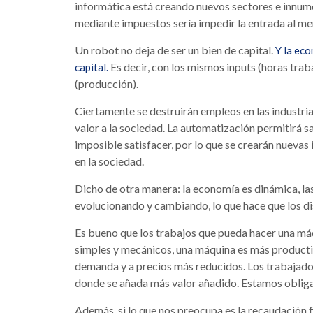
informática está creando nuevos sectores e innum
mediante impuestos sería impedir la entrada al me
Un robot no deja de ser un bien de capital.
Y la eco
Es decir, con los mismos inputs (horas tra
capital.
(producción).
Ciertamente se destruirán empleos en las industr
valor a la sociedad. La automatización permitirá s
imposible satisfacer, por lo que se crearán nuevas
en la sociedad.
Dicho de otra manera: la economía es dinámica, la
evolucionando y cambiando, lo que hace que los di
Es bueno que los trabajos que pueda hacer una má
simples y mecánicos, una máquina es más productiv
demanda y a precios más reducidos. Los trabajador
donde se añada más valor añadido. Estamos obliga
Además, si lo que nos preocupa es la recaudación