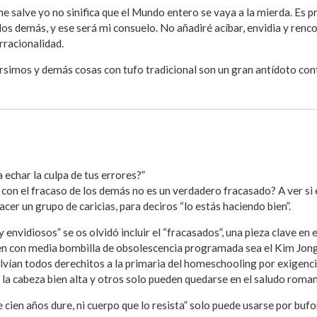
me salve yo no sinifica que el Mundo entero se vaya a la mierda. Es 
 los demás, y ese será mi consuelo. No añadiré acíbar, envidia y renc
rracionalidad.
rsimos y demás cosas con tufo tradicional son un gran antídoto con
a echar la culpa de tus errores?”
 con el fracaso de los demás no es un verdadero fracasado? A ver s
acer un grupo de caricias, para deciros “lo estás haciendo bien”.
 envidiosos” se os olvidó incluir el “fracasados”, una pieza clave en 
 con media bombilla de obsolescencia programada sea el Kim Jong-un 
olvían todos derechitos a la primaria del homeschooling por exigenc
 la cabeza bien alta y otros solo pueden quedarse en el saludo roma
 cien años dure, ni cuerpo que lo resista” solo puede usarse por buf