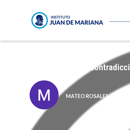
Bolivia, entre las contradicc
MATEO ROSALES