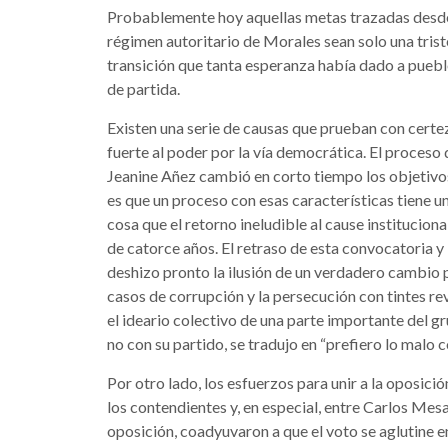
Probablemente hoy aquellas metas trazadas desde l
régimen autoritario de Morales sean solo una trist
transición que tanta esperanza había dado a pueblo 
de partida.
Existen una serie de causas que prueban con cert
fuerte al poder por la vía democrática. El proceso 
Jeanine Añez cambió en corto tiempo los objetivos 
es que un proceso con esas características tiene u
cosa que el retorno ineludible al cause institucion
de catorce años. El retraso de esta convocatoria y 
deshizo pronto la ilusión de un verdadero cambio po
casos de corrupción y la persecución con tintes re
el ideario colectivo de una parte importante del g
no con su partido, se tradujo en “prefiero lo malo
Por otro lado, los esfuerzos para unir a la oposició
los contendientes y, en especial, entre Carlos Mes
oposición, coadyuvaron a que el voto se aglutine 