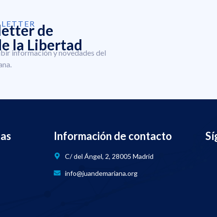
SLETTER
letter de
e la Libertad
ibir información y novedades del
ana.
nas
Información de contacto
Sí
C/ del Ángel, 2, 28005 Madrid
info@juandemariana.org