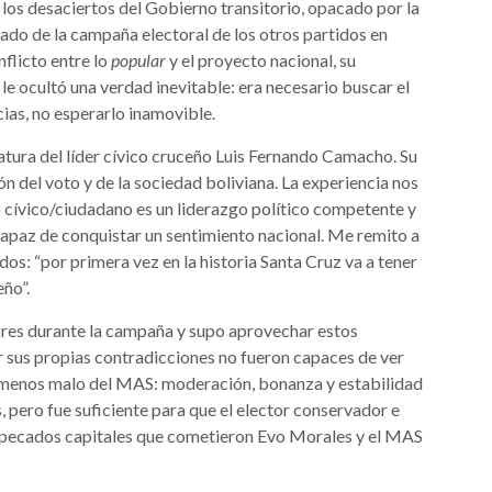
a los desaciertos del Gobierno transitorio, opacado por la
rado de la campaña electoral de los otros partidos en
flicto entre lo
popular
y el proyecto nacional, su
e ocultó una verdad inevitable: era necesario buscar el
cias, no esperarlo inamovible.
datura del líder cívico cruceño Luis Fernando Camacho. Su
ón del voto y de la sociedad boliviana. La experiencia nos
 cívico/ciudadano es un liderazgo político competente y
capaz de conquistar un sentimiento nacional. Me remito a
dos: “por primera vez en la historia Santa Cruz va a tener
ño”.
res durante la campaña y supo aprovechar estos
 sus propias contradicciones no fueron capaces de ver
fil menos malo del MAS: moderación, bonanza y estabilidad
s, pero fue suficiente para que el elector conservador e
os pecados capitales que cometieron Evo Morales y el MAS