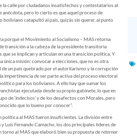
a calle por ciudadanos insatisfechos y contestatarios al
e anécdota, pero lo cierto es que aquel proceso de
boliviano catapultó al país, quizás sin querer, al punto
eza porqué el Movimiento al Socialismo – MAS retorna
de transición a la cabeza de la presidente transitoria
que se implican y articulan en una transición política. Y
na única misión: convocar a elecciones, que no es otra
al de un país quebrado por el autoritarismo y la corrupción
la impertinencia de ser parte activa del proceso electoral
lítico para los bolivianos. A ello hay que sumar los
vanchistas ejecutada desde su propio gabinete, lo que en
rupo de ‘indecisos’ y de los desafectos con Morales, pero
 conocido que lo bueno por conocer”.
n política al MAS fueron insuficientes. La división entre
a y Luis Fernando Camacho, los dos principales líderes de
en torno al MAS que elaboró bien su propuesta de
retornar