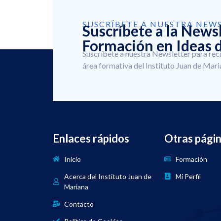
SUSCRÍBETE A NUESTRA NEW
Suscríbete a la News
Formación en Ideas d
Suscríbete a nuestra Newsletter para rec
área formativa del Instituto Juan de Mari
Enlaces rápidos
Otras pági
Inicio
Formación
Acerca del Instituto Juan de
Mi Perfil
Mariana
Contacto