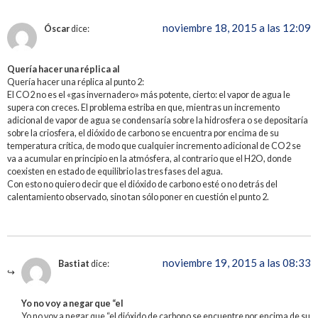
noviembre 18, 2015 a las 12:09
Óscar
dice:
Quería hacer una réplica al
Quería hacer una réplica al punto 2:
El CO2 no es el «gas invernadero» más potente, cierto: el vapor de agua le
supera con creces. El problema estriba en que, mientras un incremento
adicional de vapor de agua se condensaría sobre la hidrosfera o se depositaría
sobre la criosfera, el dióxido de carbono se encuentra por encima de su
temperatura crítica, de modo que cualquier incremento adicional de CO2 se
va a acumular en principio en la atmósfera, al contrario que el H2O, donde
coexisten en estado de equilibrio las tres fases del agua.
Con esto no quiero decir que el dióxido de carbono esté o no detrás del
calentamiento observado, sino tan sólo poner en cuestión el punto 2.
noviembre 19, 2015 a las 08:33
Bastiat
dice:
Yo no voy a negar que “el
Yo no voy a negar que “el dióxido de carbono se encuentre por encima de su