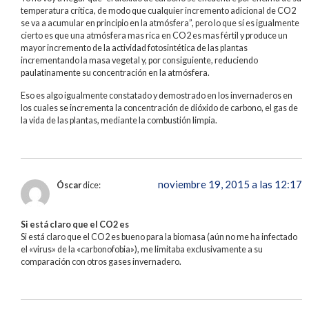
temperatura crítica, de modo que cualquier incremento adicional de CO2
se va a acumular en principio en la atmósfera”, pero lo que sí es igualmente
cierto es que una atmósfera mas rica en CO2 es mas fértil y produce un
mayor incremento de la actividad fotosintética de las plantas
incrementando la masa vegetal y, por consiguiente, reduciendo
paulatinamente su concentración en la atmósfera.
Eso es algo igualmente constatado y demostrado en los invernaderos en
los cuales se incrementa la concentración de dióxido de carbono, el gas de
la vida de las plantas, mediante la combustión limpia.
noviembre 19, 2015 a las 12:17
Óscar
dice:
Si está claro que el CO2 es
Si está claro que el CO2 es bueno para la biomasa (aún no me ha infectado
el «virus» de la «carbonofobia»), me limitaba exclusivamente a su
comparación con otros gases invernadero.