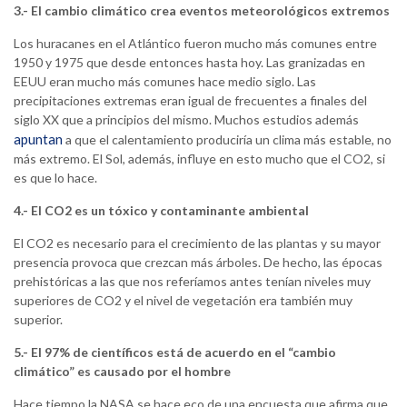
3.- El cambio climático crea eventos meteorológicos extremos
Los huracanes en el Atlántico fueron mucho más comunes entre
1950 y 1975 que desde entonces hasta hoy. Las granizadas en
EEUU eran mucho más comunes hace medio siglo. Las
precipitaciones extremas eran igual de frecuentes a finales del
siglo XX que a principios del mismo. Muchos estudios además
apuntan
a que el calentamiento produciría un clima más estable, no
más extremo. El Sol, además, influye en esto mucho que el CO2, si
es que lo hace.
4.- El CO2 es un tóxico y contaminante ambiental
El CO2 es necesario para el crecimiento de las plantas y su mayor
presencia provoca que crezcan más árboles. De hecho, las épocas
prehistóricas a las que nos referíamos antes tenían niveles muy
superiores de CO2 y el nivel de vegetación era también muy
superior.
5.- El 97% de científicos está de acuerdo en el “cambio
climático” es causado por el hombre
Hace tiempo la NASA se hace eco de una encuesta que afirma que