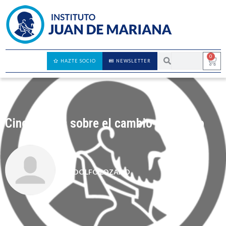
0
HAZTE SOCIO
NEWSLETTER
Cinco mitos sobre el cambio climático
ADOLFO LOZANO