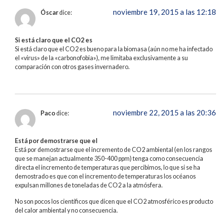
noviembre 19, 2015 a las 12:18
Óscar
dice:
Si está claro que el CO2 es
Si está claro que el CO2 es bueno para la biomasa (aún no me ha infectado
el «virus» de la «carbonofobia»), me limitaba exclusivamente a su
comparación con otros gases invernadero.
noviembre 22, 2015 a las 20:36
Paco
dice:
Está por demostrarse que el
Está por demostrarse que el incremento de CO2 ambiental (en los rangos
que se manejan actualmente 350-400 ppm) tenga como consecuencia
directa el incremento de temperaturas que percibimos, lo que si se ha
demostrado es que con el incremento de temperaturas los océanos
expulsan millones de toneladas de CO2 a la atmósfera.
No son pocos los científicos que dicen que el CO2 atmosférico es producto
del calor ambiental y no consecuencia.