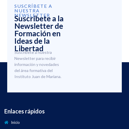
SUSCRÍBETE A
NUESTRA
NEWSLETTER
Suscríbete a la
Newsletter de
Formación en
Ideas de la
Libertad
Suscríbete a nuestra
Newsletter para recibir
información y novedades
del área formativa del
Instituto Juan de Mariana.
Enlaces rápidos
Inicio