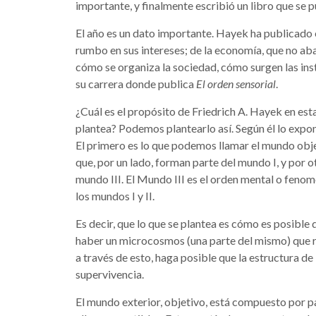
importante, y finalmente escribió un libro que se 
El año es un dato importante. Hayek ha publicado
rumbo en sus intereses; de la economía, que no ab
cómo se organiza la sociedad, cómo surgen las ins
su carrera donde publica
El orden sensorial
.
¿Cuál es el propósito de Friedrich A. Hayek en e
plantea? Podemos plantearlo así. Según él lo expo
El primero es lo que podemos llamar el mundo obje
que, por un lado, forman parte del mundo I, y por 
mundo III. El Mundo III es el orden mental o feno
los mundos I y II.
Es decir, que lo que se plantea es cómo es posible
haber un microcosmos (una parte del mismo) que 
a través de esto, haga posible que la estructura 
supervivencia.
El mundo exterior, objetivo, está compuesto por pa