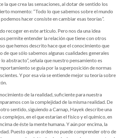
e la que crea las sensaciones, al dotar de sentido los
n cierto momento: “Todo lo que sabemos sobre el mundo
e podemos hacer consiste en cambiar esas teorías”.
do recoger en este artículo. Pero nos da una idea
os permite entender la relación que tiene con otros
eso que hemos descrito hace que el conocimiento que
ido de que sólo sabemos algunas cualidades generales
de lo abstracto”, señala que nuestro pensamiento es
omportamiento se guía por la superposición de normas
cientes. Y por esa vía se entiende mejor su teoría sobre
zón.
nocimiento de la realidad, suficiente para nuestra
comparamos con la complejidad de la misma realidad. De
n otro sentido, siguiendo a Carnap, Hayek describe una
 complejos, en el que estarían el físico y el químico, en
encima de éste la mente humana. Y aún por encima, la
edad. Puesto que un orden no puede comprender otro de