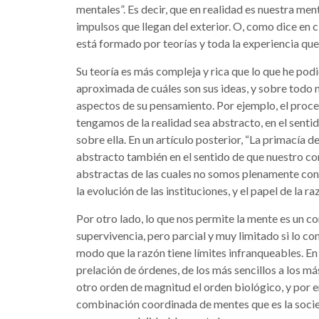
mentales”. Es decir, que en realidad es nuestra ment
impulsos que llegan del exterior. O, como dice e
está formado por teorías y toda la experiencia qu
Su teoría es más compleja y rica que lo que he podi
aproximada de cuáles son sus ideas, y sobre todo n
aspectos de su pensamiento. Por ejemplo, el proc
tengamos de la realidad sea abstracto, en el sent
sobre ella. En un artículo posterior, “La primacía 
abstracto también en el sentido de que nuestro c
abstractas de las cuales no somos plenamente cons
la evolución de las instituciones, y el papel de la ra
Por otro lado, lo que nos permite la mente es un co
supervivencia, pero parcial y muy limitado si lo 
modo que la razón tiene límites infranqueables. E
prelación de órdenes, de los más sencillos a los más
otro orden de magnitud el orden biológico, y por 
combinación coordinada de mentes que es la soci