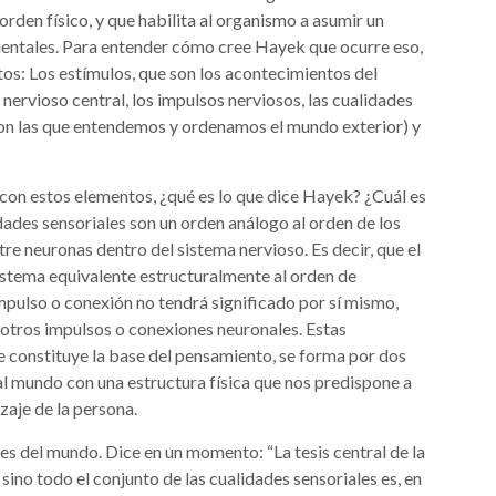
orden físico, y que habilita al organismo a asumir un
ntales. Para entender cómo cree Hayek que ocurre eso,
s: Los estímulos, que son los acontecimientos del
nervioso central, los impulsos nerviosos, las cualidades
con las que entendemos y ordenamos el mundo exterior) y
con estos elementos, ¿qué es lo que dice Hayek? ¿Cuál es
idades sensoriales son un orden análogo al orden de los
re neuronas dentro del sistema nervioso. Es decir, que el
istema equivalente estructuralmente al orden de
mpulso o conexión no tendrá significado por sí mismo,
n otros impulsos o conexiones neuronales. Estas
 constituye la base del pensamiento, se forma por dos
al mundo con una estructura física que nos predispone a
zaje de la persona.
s del mundo. Dice en un momento: “La tesis central de la
 sino todo el conjunto de las cualidades sensoriales es, en