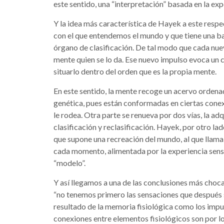
este sentido, una “interpretación” basada en la expe
Y la idea más característica de Hayek a este respe
con el que entendemos el mundo y que tiene una bas
órgano de clasificación. De tal modo que cada nuevo
mente quien se lo da. Ese nuevo impulso evoca un 
situarlo dentro del orden que es la propia mente.
En este sentido, la mente recoge un acervo ordenad
genética, pues están conformadas en ciertas conex
le rodea. Otra parte se renueva por dos vías, la ad
clasificación y reclasificación. Hayek, por otro la
que supone una recreación del mundo, al que llama 
cada momento, alimentada por la experiencia senso
“modelo”.
Y así llegamos a una de las conclusiones más choca
“no tenemos primero las sensaciones que después 
resultado de la memoria fisiológica como los impul
conexiones entre elementos fisiológicos son por 