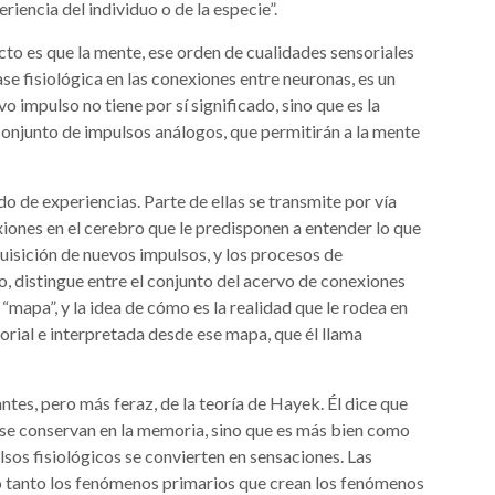
riencia del individuo o de la especie”.
cto es que la mente, ese orden de cualidades sensoriales
e fisiológica en las conexiones entre neuronas, es un
 impulso no tiene por sí significado, sino que es la
conjunto de impulsos análogos, que permitirán a la mente
o de experiencias. Parte de ellas se transmite por vía
iones en el cerebro que le predisponen a entender lo que
quisición de nuevos impulsos, y los procesos de
do, distingue entre el conjunto del acervo de conexiones
“mapa”, y la idea de cómo es la realidad que le rodea en
rial e interpretada desde ese mapa, que él llama
ntes, pero más feraz, de la teoría de Hayek. Él dice que
se conservan en la memoria, sino que es más bien como
sos fisiológicos se convierten en sensaciones. Las
lo tanto los fenómenos primarios que crean los fenómenos