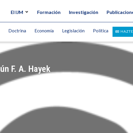
El IJM
Formación
Investigación
Publicacion
Doctrina
Economía
Legislación
Política
HAZTE
ún F. A. Hayek