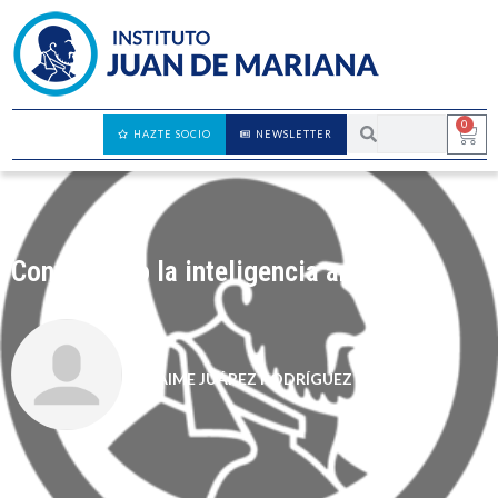
0
HAZTE SOCIO
NEWSLETTER
Controlando la inteligencia artificial
JAIME JUÁREZ RODRÍGUEZ