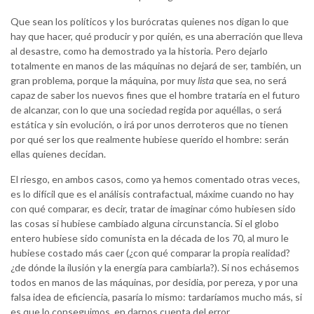
Que sean los políticos y los burócratas quienes nos digan lo que
hay que hacer, qué producir y por quién, es una aberración que lleva
al desastre, como ha demostrado ya la historia. Pero dejarlo
totalmente en manos de las máquinas no dejará de ser, también, un
gran problema, porque la máquina, por muy
lista
que sea, no será
capaz de saber los nuevos fines que el hombre trataría en el futuro
de alcanzar, con lo que una sociedad regida por aquéllas, o será
estática y sin evolución, o irá por unos derroteros que no tienen
por qué ser los que realmente hubiese querido el hombre: serán
ellas quienes decidan.
El riesgo, en ambos casos, como ya hemos comentado otras veces,
es lo difícil que es el análisis contrafactual, máxime cuando no hay
con qué comparar, es decir, tratar de imaginar cómo hubiesen sido
las cosas si hubiese cambiado alguna circunstancia. Si el globo
entero hubiese sido comunista en la década de los 70, al muro le
hubiese costado más caer (¿con qué comparar la propia realidad?
¿de dónde la ilusión y la energía para cambiarla?). Si nos echásemos
todos en manos de las máquinas, por desidia, por pereza, y por una
falsa idea de eficiencia, pasaría lo mismo: tardaríamos mucho más, si
es que lo conseguimos, en darnos cuenta del error.