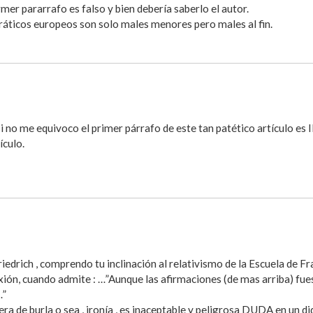
mer pararrafo es falso y bien debería saberlo el autor.
ráticos europeos son solo males menores pero males al fin.
 no me equivoco el primer párrafo de este tan patético artículo es I
ículo.
rich , comprendo tu inclinación al relativismo de la Escuela de Fra
xión, cuando admite : …”Aunque las afirmaciones (de mas arriba) fu
…”
ra de burla o sea , ironía , es inaceptable y peligrosa DUDA en un di