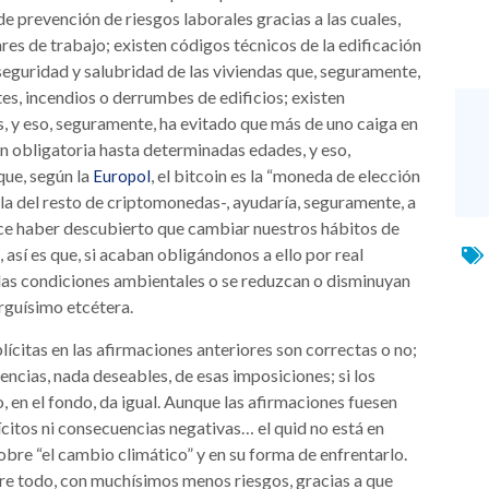
de prevención de riesgos laborales gracias a las cuales,
res de trabajo; existen códigos técnicos de la edificación
seguridad y salubridad de las viviendas que, seguramente,
tes, incendios o derrumbes de edificios; existen
, y eso, seguramente, ha evitado que más de uno caiga en
ón obligatoria hasta determinadas edades, y eso,
que, según la
, el bitcoin es la “moneda de elección
Europol
 la del resto de criptomonedas-, ayudaría, seguramente, a
e haber descubierto que cambiar nuestros hábitos de
así es que, si acaban obligándonos a ello por real
 las condiciones ambientales o se reduzcan o disminuyan
rguísimo etcétera.
lícitas en las afirmaciones anteriores son correctas o no;
encias, nada deseables, de esas imposiciones; si los
, en el fondo, da igual. Aunque las afirmaciones fuesen
citos ni consecuencias negativas… el quid no está en
sobre “el cambio climático” y en su forma de enfrentarlo.
e todo, con muchísimos menos riesgos, gracias a que