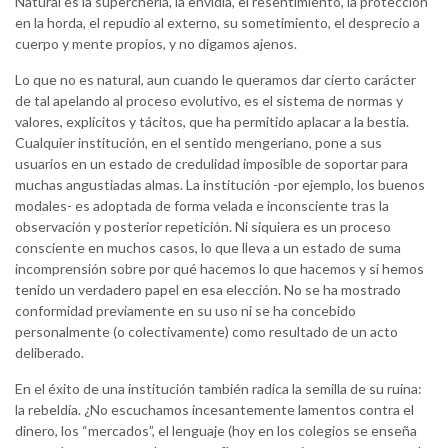
Natural es la superchería, la envidia, el resentimiento, la protección
en la horda, el repudio al externo, su sometimiento, el desprecio a
cuerpo y mente propios, y no digamos ajenos.
Lo que no es natural, aun cuando le queramos dar cierto carácter
de tal apelando al proceso evolutivo, es el sistema de normas y
valores, explícitos y tácitos, que ha permitido aplacar a la bestia.
Cualquier institución, en el sentido mengeriano, pone a sus
usuarios en un estado de credulidad imposible de soportar para
muchas angustiadas almas. La institución -por ejemplo, los buenos
modales- es adoptada de forma velada e inconsciente tras la
observación y posterior repetición. Ni siquiera es un proceso
consciente en muchos casos, lo que lleva a un estado de suma
incomprensión sobre por qué hacemos lo que hacemos y si hemos
tenido un verdadero papel en esa elección. No se ha mostrado
conformidad previamente en su uso ni se ha concebido
personalmente (o colectivamente) como resultado de un acto
deliberado.
En el éxito de una institución también radica la semilla de su ruina:
la rebeldía. ¿No escuchamos incesantemente lamentos contra el
dinero, los “mercados”, el lenguaje (hoy en los colegios se enseña