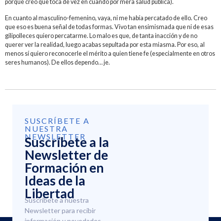
porque creo que toca de vez en cuando por mera salud pública).
En cuanto al masculino-femenino, vaya, ni me había percatado de ello. Creo
que eso es buena señal de todas formas. Vivo tan ensimismada que ni de esas
gilipolleces quiero percatarme. Lo malo es que, de tanta inacción y de no
querer ver la realidad, luego acabas sepultada por esta miasma. Por eso, al
menos sí quiero reconocerle el mérito a quien tiene fe (especialmente en otros
seres humanos). De ellos dependo… je.
SUSCRÍBETE A
NUESTRA
NEWSLETTER
Suscríbete a la
Newsletter de
Formación en
Ideas de la
Libertad
Suscríbete a nuestra
Newsletter para recibir
información y novedades