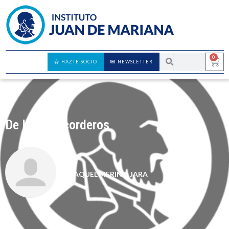
0
HAZTE SOCIO
NEWSLETTER
De lobos y corderos
RAQUEL MERINO JARA