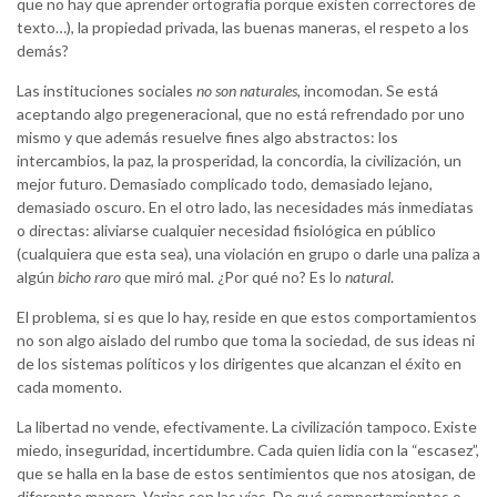
que no hay que aprender ortografía porque existen correctores de
texto…), la propiedad privada, las buenas maneras, el respeto a los
demás?
Las instituciones sociales
no son naturales
, incomodan. Se está
aceptando algo pregeneracional, que no está refrendado por uno
mismo y que además resuelve fines algo abstractos: los
intercambios, la paz, la prosperidad, la concordia, la civilización, un
mejor futuro. Demasiado complicado todo, demasiado lejano,
demasiado oscuro. En el otro lado, las necesidades más inmediatas
o directas: aliviarse cualquier necesidad fisiológica en público
(cualquiera que esta sea), una violación en grupo o darle una paliza a
algún
bicho raro
que miró mal. ¿Por qué no? Es lo
natural
.
El problema, si es que lo hay, reside en que estos comportamientos
no son algo aislado del rumbo que toma la sociedad, de sus ideas ni
de los sistemas políticos y los dirigentes que alcanzan el éxito en
cada momento.
La libertad no vende, efectivamente. La civilización tampoco. Existe
miedo, inseguridad, incertidumbre. Cada quien lidia con la “escasez”,
que se halla en la base de estos sentimientos que nos atosigan, de
diferente manera. Varias son las vías. De qué comportamientos o