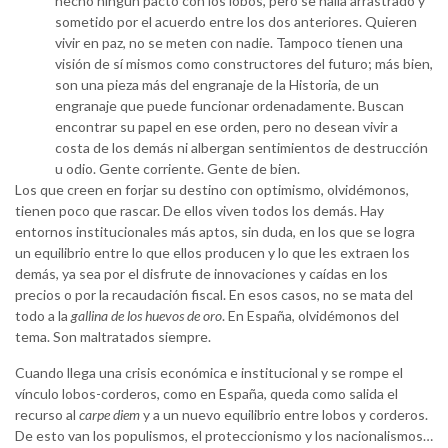
hecho ningún pacto con los lobos, pero se halla arrastrado y
sometido por el acuerdo entre los dos anteriores. Quieren
vivir en paz, no se meten con nadie. Tampoco tienen una
visión de sí mismos como constructores del futuro; más bien,
son una pieza más del engranaje de la Historia, de un
engranaje que puede funcionar ordenadamente. Buscan
encontrar su papel en ese orden, pero no desean vivir a
costa de los demás ni albergan sentimientos de destrucción
u odio. Gente corriente. Gente de bien.
Los que creen en forjar su destino con optimismo, olvidémonos,
tienen poco que rascar. De ellos viven todos los demás. Hay
entornos institucionales más aptos, sin duda, en los que se logra
un equilibrio entre lo que ellos producen y lo que les extraen los
demás, ya sea por el disfrute de innovaciones y caídas en los
precios o por la recaudación fiscal. En esos casos, no se mata del
todo a la
gallina de los huevos de oro
. En España, olvidémonos del
tema. Son maltratados siempre.
Cuando llega una crisis económica e institucional y se rompe el
vínculo lobos-corderos, como en España, queda como salida el
recurso al
carpe diem
y a un nuevo equilibrio entre lobos y corderos.
De esto van los populismos, el proteccionismo y los nacionalismos…