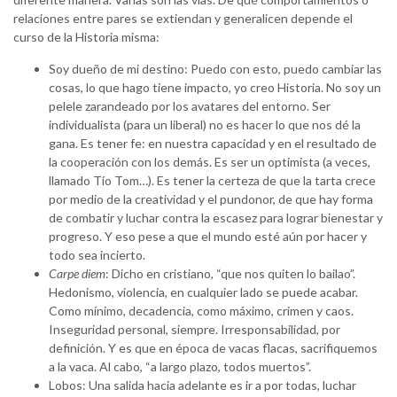
relaciones entre pares se extiendan y generalicen depende el
curso de la Historia misma:
Soy dueño de mi destino: Puedo con esto, puedo cambiar las
cosas, lo que hago tiene impacto, yo creo Historia. No soy un
pelele zarandeado por los avatares del entorno. Ser
individualista (para un liberal) no es hacer lo que nos dé la
gana. Es tener fe: en nuestra capacidad y en el resultado de
la cooperación con los demás. Es ser un optimista (a veces,
llamado Tío Tom…). Es tener la certeza de que la tarta crece
por medio de la creatividad y el pundonor, de que hay forma
de combatir y luchar contra la escasez para lograr bienestar y
progreso. Y eso pese a que el mundo esté aún por hacer y
todo sea incierto.
Carpe diem
: Dicho en cristiano, “que nos quiten lo bailao”.
Hedonismo, violencia, en cualquier lado se puede acabar.
Como mínimo, decadencia, como máximo, crimen y caos.
Inseguridad personal, siempre. Irresponsabilidad, por
definición. Y es que en época de vacas flacas, sacrifiquemos
a la vaca. Al cabo, “a largo plazo, todos muertos”.
Lobos: Una salida hacia adelante es ir a por todas, luchar