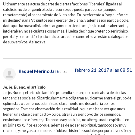
Últimamente se acusa de parte de ciertas facciones “liberales” ligadas al
catolicismo de engendro todo discurso que pueda parecerse (aunque
remotamente) al pensamiento de Nietzsche. En lo referente a “soy dueño de
mi destino” gana Vd puntos para ejercer de diana, y además por partida doble,
dado que ha masculinizado el argumento siendo mujer, lo cual es aberrante ,
intolerable y no sé cuántas cosas más. Huelga decir que pretendo ser irónico,
pero tal y como está el patio incluso artículos como el suyo están catalogados
de subversivos. Así nos va.
febrero 21, 2017 a las 08:51
Raquel Merino Jara
dice:
Je, je. Bueno, el artículo
Je, je. Bueno, el artículo también pretendía ser un poco caricatura de ciertas
tendencias sociales. Si particularme me obligaran a ubicarme entre el grupo de
optimistas o de menos optimistas, claramente me decantaría por los
segundos. Es mera observación de la realidad lo que me hace ver que unos
tienen una clase de impacto y otros, otra (aun siendo yo de los segundos,
ensimismados e inertes). Tampoco soy católica, no albergo nada espiritual en
mí (si hago guiños es porque, además de no ser espiritual, tampoco soy muy
racional, y me gusta compensar fobias e histerias sociales por pura diversión, y