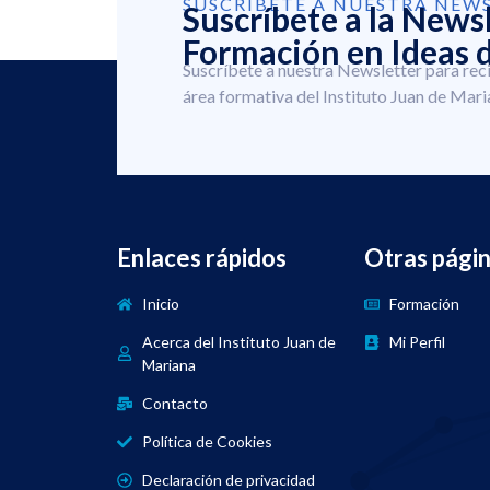
SUSCRÍBETE A NUESTRA NEW
Suscríbete a la News
Formación en Ideas d
Suscríbete a nuestra Newsletter para rec
área formativa del Instituto Juan de Mari
Enlaces rápidos
Otras pági
Inicio
Formación
Acerca del Instituto Juan de
Mi Perfil
Mariana
Contacto
Política de Cookies
Declaración de privacidad