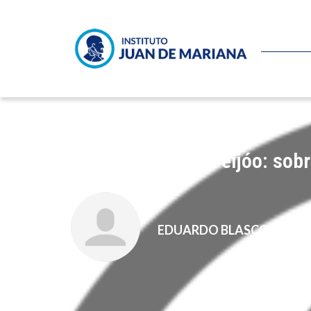
Debate Sánchez-Feijóo: sobre
EDUARDO BLASCO