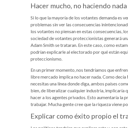
Hacer mucho, no haciendo nada
Si lo que la mayoría de los votantes demanda es ver 
problemas sin ver las consecuencias inintencionadas
los votantes no piensan en estas consecuencias, lo
sociedad de votantes proteccionistas generará una
Adam Smith se trataran. En este caso, como estam
podrían explicarle al electorado por qué están equ
proteccionismo.
En un primer momento, nos tendríamos que enfrentar
libre mercado implica no hacer nada. Como decía 
necesitas una línea donde diga, ambos países come
bien, de liberalizar cualquier industria, implicaría
hacer a los agentes privados. Esto aumentaría la pr
trabajar. Mucha gente cree que la riqueza viene po
Explicar como éxito propio el tr
Los políticos tendrían que explicar esto y, con est