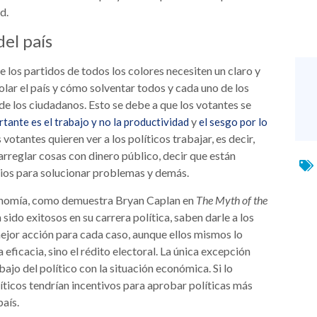
d.
el país
e los partidos de todos los colores necesiten un claro y
r el país y cómo solventar todos y cada uno de los
de los ciudadanos. Esto se debe a que los votantes se
y
rtante es el trabajo y no la productividad
el sesgo por lo
os votantes quieren ver a los políticos trabajar, es decir,
 arreglar cosas con dinero público, decir que están
ios para solucionar problemas y demás.
conomía, como demuestra Bryan Caplan en
The Myth of the
 sido exitosos en su carrera política, saben darle a los
 mejor acción para cada caso, aunque ellos mismos lo
 la eficacia, sino el rédito electoral. La única excepción
ajo del político con la situación económica. Si lo
líticos tendrían incentivos para aprobar políticas más
aís.