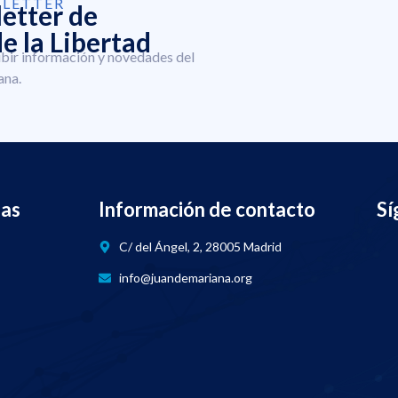
SLETTER
letter de
e la Libertad
ibir información y novedades del
ana.
nas
Información de contacto
Sí
C/ del Ángel, 2, 28005 Madrid
info@juandemariana.org