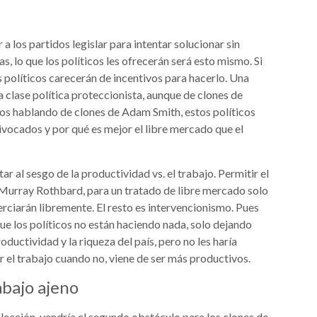
a los partidos legislar para intentar solucionar sin
, lo que los políticos les ofrecerán será esto mismo. Si
s políticos carecerán de incentivos para hacerlo. Una
 clase política proteccionista, aunque de clones de
os hablando de clones de Adam Smith, estos políticos
ivocados y por qué es mejor el libre mercado que el
 al sesgo de la productividad vs. el trabajo. Permitir el
Murray Rothbard, para un tratado de libre mercado solo
rciarán libremente. El resto es intervencionismo. Pues
 que los políticos no están haciendo nada, solo dejando
oductividad y la riqueza del país, pero no les haría
r el trabajo cuando no, viene de ser más productivos.
abajo ajeno
a lección, vendría el segundo obstáculo para los clones de