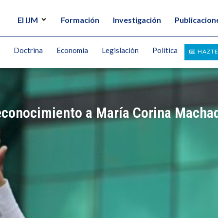
El IJM
Formación
Investigación
Publicacion
Doctrina
Economía
Legislación
Política
HAZTE
Reconocimiento a María Corina Machad