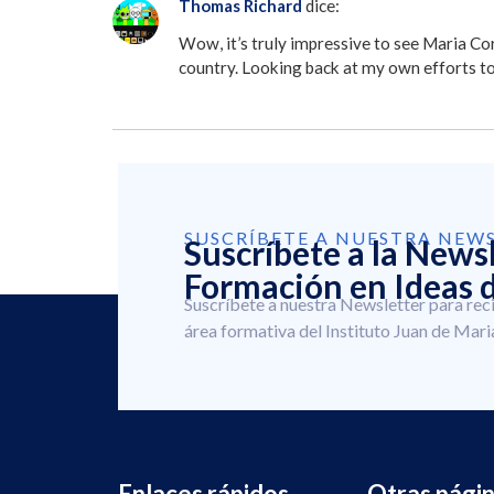
Thomas Richard
dice:
Wow, it’s truly impressive to see Maria Cor
country. Looking back at my own efforts to 
SUSCRÍBETE A NUESTRA NEW
Suscríbete a la News
Formación en Ideas d
Suscríbete a nuestra Newsletter para rec
área formativa del Instituto Juan de Mari
Enlaces rápidos
Otras pági