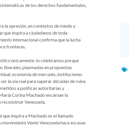
 sistemáticas de los derechos fundamentales,
ra la opresión, en contextos de miedo y
je que inspira a ciudadanos de toda
iento internacional confirma que la lucha
oce fronteras.
bólico únicamente: lo celebramos porque
as liberales, plasmadas en propuestas
ividual, economía de mercado, instituciones
ser la vía real para superar décadas de ruina
metidos a políticas autoritarias y
r María Corina Machado encarnan la
a reconstruir Venezuela.
al que inspira a Machado es el llamado
su movimiento Vente Venezuela hace escasas