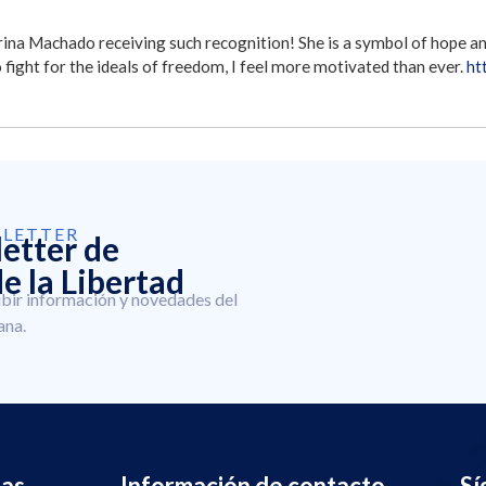
ina Machado receiving such recognition! She is a symbol of hope and
fight for the ideals of freedom, I feel more motivated than ever.
ht
SLETTER
letter de
e la Libertad
ibir información y novedades del
ana.
nas
Información de contacto
Sí