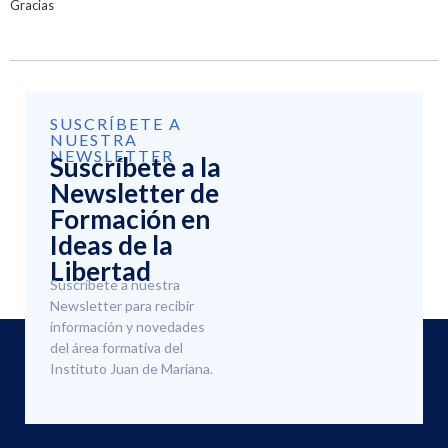
Gracias
SUSCRÍBETE A
NUESTRA
NEWSLETTER
Suscríbete a la
Newsletter de
Formación en
Ideas de la
Libertad
Suscríbete a nuestra
Newsletter para recibir
información y novedades
del área formativa del
Instituto Juan de Mariana.