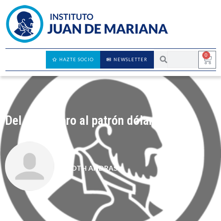
0
HAZTE SOCIO
NEWSLETTER
Del patrón oro al patrón dólar
TOTH ANDRAS