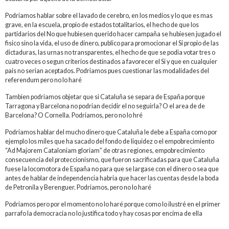
Podriamos hablar sobre el lavado de cerebro, en los medios y lo que es mas
grave, en la escuela, propio de estados totalitarios, el hecho de que los
partidarios del No que hubiesen querido hacer campaña se hubiesen jugado el
fisico sino la vida, el uso de dinero, publico para promocionar el Si propio de las
dictaduras, las urnas no transparentes, el hecho de que se podia votar tres o
cuatro veces o segun criterios destinados a favorecer el Si y que en cualquier
pais no serian aceptados. Podriamos pues cuestionar las modalidades del
referendum pero no lo haré
Tambien podriamos objetar que si Cataluña se separa de España porque
Tarragona y Barcelona no podrian decidir el no seguirla? O el area de de
Barcelona? O Cornella. Podriamos, pero no lo hré
Podriamos hablar del mucho dinero que Cataluña le debe a España como por
ejemplo los miles que ha sacado del fondo de liquidez o el empobrecimiento
“Ad Majorem Cataloniam gloriam” de otras regiones, empobrecimiento
consecuencia del proteccionismo, que fueron sacrificadas para que Cataluña
fuese la locomotora de España no para que se largase con el dinero o sea que
antes de hablar de independencia habria que hacer las cuentas desde la boda
de Petronila y Berenguer. Podriamos, pero no lo haré
Podriamos pero por el momento no lo haré porque como lo ilustré en el primer
parrafo la democracia no lo justifica todo y hay cosas por encima de ella