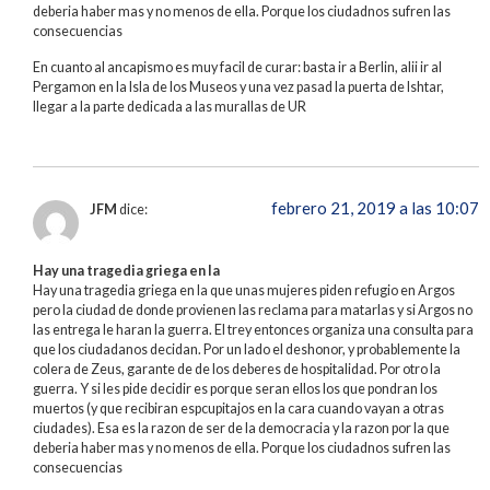
deberia haber mas y no menos de ella. Porque los ciudadnos sufren las
consecuencias
En cuanto al ancapismo es muy facil de curar: basta ir a Berlin, alii ir al
Pergamon en la Isla de los Museos y una vez pasad la puerta de Ishtar,
llegar a la parte dedicada a las murallas de UR
febrero 21, 2019 a las 10:07
JFM
dice:
Hay una tragedia griega en la
Hay una tragedia griega en la que unas mujeres piden refugio en Argos
pero la ciudad de donde provienen las reclama para matarlas y si Argos no
las entrega le haran la guerra. El trey entonces organiza una consulta para
que los ciudadanos decidan. Por un lado el deshonor, y probablemente la
colera de Zeus, garante de de los deberes de hospitalidad. Por otro la
guerra. Y si les pide decidir es porque seran ellos los que pondran los
muertos (y que recibiran espcupitajos en la cara cuando vayan a otras
ciudades). Esa es la razon de ser de la democracia y la razon por la que
deberia haber mas y no menos de ella. Porque los ciudadnos sufren las
consecuencias