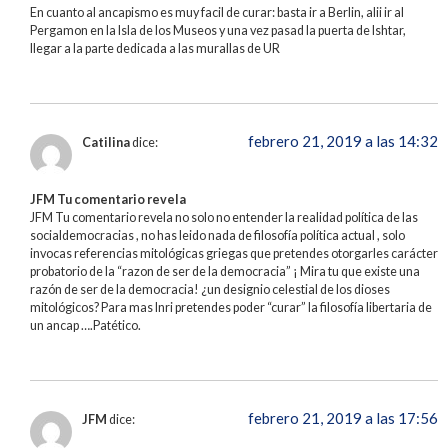
En cuanto al ancapismo es muy facil de curar: basta ir a Berlin, alii ir al
Pergamon en la Isla de los Museos y una vez pasad la puerta de Ishtar,
llegar a la parte dedicada a las murallas de UR
febrero 21, 2019 a las 14:32
Catilina
dice:
JFM Tu comentario revela
JFM Tu comentario revela no solo no entender la realidad política de las
socialdemocracias , no has leido nada de filosofía política actual , solo
invocas referencias mitológicas griegas que pretendes otorgarles carácter
probatorio de la “razon de ser de la democracia” ¡ Mira tu que existe una
razón de ser de la democracia! ¿un designio celestial de los dioses
mitológicos? Para mas Inri pretendes poder “curar” la filosofía libertaria de
un ancap ….Patético.
febrero 21, 2019 a las 17:56
JFM
dice: