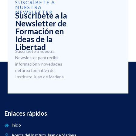
SUSCRÍBETE A
NUESTRA
NEWSLETTER
Suscríbete a la
Newsletter de
Formación en
Ideas de la
Libertad
Suscríbete a nuestra
Newsletter para recibir
información y novedades
del área formativa del
Instituto Juan de Mariana.
Enlaces rápidos
Inicio
Acerca del Instituto Juan de Mariana