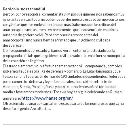
Berdonio : no respondí al
Berdonio : no respondí al comentarista JFM porque quienes nos sabemos muy
ignorantes en casi todo, no podemos perder nuestro escaso tiempo con torpes
congénitos que nos embrutecerán aun mas. Sabemos que los críticos del
anarcocapitalismo asumen -erróneamente- que la ausencia de estado es
ausencia de gobierno civil. Pero como serios proponentes del
anarcocapitalismo nunca hemos afirmado que un gobierno civil deba
desaparecer.
Como oponentes del estado gritamos -en un entorno anestesiado por la
propaganda oficial- que un gobierno civil apoyado solo en la fuerza monopólica
de la coacción es ilegitimo.
El estado siempre tuvo -y afortunadamente tendrá – competencia , como los
gobiernos feudales o la liga de defensa y comercio. La Liga Hanseatica , que
llego a ser una federación de mas de 190 ciudades independientes , federadas
por el comercio , defensa y leyes iusnaturales , abarcó todo el norte de
Alemania, Suecia, Polonia , Rusia y duró ¡cuatrocientos años! (de la edad
media a los tiempos modernos ) Todavía hoy, se sigue celebrando en Rusia su
https://www.hanse.org/en/
aniversario
Otro ejemplo de anarco- capitalismo este, aparte de los numerosos que ya ha
descrito el genial Anxo Bastos.