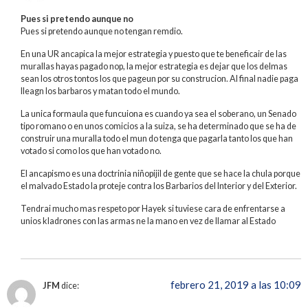
Pues si pretendo aunque no
Pues si pretendo aunque no tengan remdio.
En una UR ancapica la mejor estrategia y puesto que te beneficair de las
murallas hayas pagado nop, la mejor estrategia es dejar que los delmas
sean los otros tontos los que pageun por su construcion. Al final nadie paga
lleagn los barbaros y matan todo el mundo.
La unica formaula que funcuiona es cuando ya sea el soberano, un Senado
tipo romano o en unos comicios a la suiza, se ha determinado que se ha de
construir una muralla todo el mun do tenga que pagarla tanto los que han
votado si como los que han votado no.
El ancapismo es una doctrinia niñopijil de gente que se hace la chula porque
el malvado Estado la proteje contra los Barbarios del Interior y del Exterior.
Tendrai mucho mas respeto por Hayek si tuviese cara de enfrentarse a
unios kladrones con las armas ne la mano en vez de llamar al Estado
febrero 21, 2019 a las 10:09
JFM
dice: