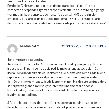
Berdonio. Debes entender
Berdonio. Debes entender que la prístina o arcaica existencia de la
democracia responde a ignotas razones celestiales de la mitología griega
(ver mas arriba el conspicuo comentario de un tal JFM) o a la simple
ambición y descaro de un político como Torra… Y voilá, no es necesario
demostrara que su sacralidad solo es invocada por los “peores a la cabeza”
febrero 22, 2019 a las 14:02
berdonio
dice:
Totalmente de acuerdo.
Totalmente de acuerdo. Rechazo cualquier Estado y cualquier gobierno
indeseado. Ninguna democracia podría mejorar una autocracia más
liberal, pero por desgracia es un sistema que cuenta con demasiada buena
reputación, al menos sobre el papel. Casi todo el mundo se pretende
demócrata –no es mi caso, desde luego- y en nombre de este confuso ídolo
se perpetran grandes abusos y se intentan fundamentar no pocas
barbaridades, como situarla por encima de la idea de “ley” o procurarse
legitimaciones ad hoc.
Si fuera cierto que una democracia presupone un genuino estado de
derecho, no habría ninguna en la actualidad, pues el derecho no impera