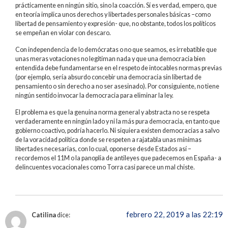
prácticamente en ningún sitio, sino la coacción. Sí es verdad, empero, que
en teoría implica unos derechos y libertades personales básicas –como
libertad de pensamiento y expresión- que, no obstante, todos los políticos
se empeñan en violar con descaro.
Con independencia de lo demócratas o no que seamos, es irrebatible que
unas meras votaciones no legitiman nada y que una democracia bien
entendida debe fundamentarse en el respeto de intocables normas previas
(por ejemplo, sería absurdo concebir una democracia sin libertad de
pensamiento o sin derecho a no ser asesinado). Por consiguiente, no tiene
ningún sentido invocar la democracia para eliminar la ley.
El problema es que la genuina norma general y abstracta no se respeta
verdaderamente en ningún lado y ni la más pura democracia, en tanto que
gobierno coactivo, podría hacerlo. Ni siquiera existen democracias a salvo
de la voracidad política donde se respeten a rajatabla unas mínimas
libertades necesarias, con lo cual, oponerse desde Estados así –
recordemos el 11M o la panoplia de antileyes que padecemos en España- a
delincuentes vocacionales como Torra casi parece un mal chiste.
febrero 22, 2019 a las 22:19
Catilina
dice: