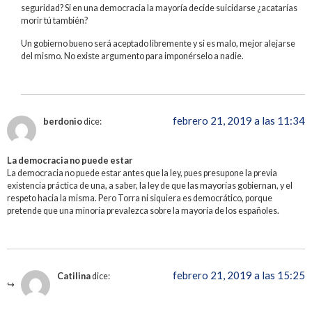
seguridad? Si en una democracia la mayoría decide suicidarse ¿acatarías
morir tú también?
Un gobierno bueno será aceptado libremente y si es malo, mejor alejarse
del mismo. No existe argumento para imponérselo a nadie.
febrero 21, 2019 a las 11:34
berdonio
dice:
La democracia no puede estar
La democracia no puede estar antes que la ley, pues presupone la previa
existencia práctica de una, a saber, la ley de que las mayorías gobiernan, y el
respeto hacia la misma. Pero Torra ni siquiera es democrático, porque
pretende que una minoría prevalezca sobre la mayoría de los españoles.
febrero 21, 2019 a las 15:25
Catilina
dice: