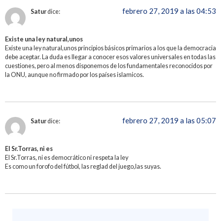
febrero 27, 2019 a las 04:53
Satur
dice:
Existe una ley natural,unos
Existe una ley natural,unos principios básicos primarios a los que la democracia
debe aceptar. La duda es llegar a conocer esos valores universales en todas las
cuestiones, pero al menos disponemos de los fundamentales reconocidos por
la ONU, aunque no firmado por los países islamicos.
febrero 27, 2019 a las 05:07
Satur
dice:
El Sr.Torras, ni es
El Sr.Torras, ni es democrático ni respeta la ley
Es como un forofo del fútbol, las reglad del juego,las suyas.