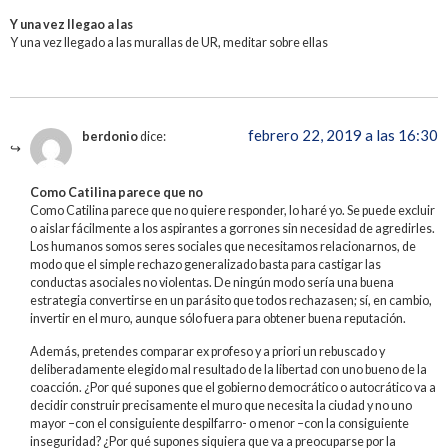
Y una vez llegao a las
Y una vez llegado a las murallas de UR, meditar sobre ellas
febrero 22, 2019 a las 16:30
berdonio
dice:
Como Catilina parece que no
Como Catilina parece que no quiere responder, lo haré yo. Se puede excluir
o aislar fácilmente a los aspirantes a gorrones sin necesidad de agredirles.
Los humanos somos seres sociales que necesitamos relacionarnos, de
modo que el simple rechazo generalizado basta para castigar las
conductas asociales no violentas. De ningún modo sería una buena
estrategia convertirse en un parásito que todos rechazasen; sí, en cambio,
invertir en el muro, aunque sólo fuera para obtener buena reputación.
Además, pretendes comparar ex profeso y a priori un rebuscado y
deliberadamente elegido mal resultado de la libertad con uno bueno de la
coacción. ¿Por qué supones que el gobierno democrático o autocrático va a
decidir construir precisamente el muro que necesita la ciudad y no uno
mayor –con el consiguiente despilfarro- o menor –con la consiguiente
inseguridad? ¿Por qué supones siquiera que va a preocuparse por la