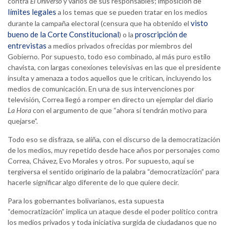
contra
El Universo
y varios de sus responsables; imposición de
límites legales
a los temas que se pueden tratar en los medios
visto
durante la campaña electoral (censura que ha obtenido el
bueno de la Corte Constitucional
proscripción de
) o la
entrevistas
a medios privados ofrecidas por miembros del
Gobierno. Por supuesto, todo eso combinado, al más puro estilo
chavista, con largas conexiones televisivas en las que el presidente
insulta y amenaza a todos aquellos que le critican, incluyendo los
medios de comunicación. En una de sus intervenciones por
televisión, Correa llegó a romper en directo un ejemplar del diario
La Hora
con el argumento de que “ahora sí tendrán motivo para
quejarse”.
Todo eso se disfraza, se aliña, con el discurso de la democratización
de los medios, muy repetido desde hace años por personajes como
Correa, Chávez, Evo Morales y otros. Por supuesto, aquí se
tergiversa el sentido originario de la palabra “democratización” para
hacerle significar algo diferente de lo que quiere decir.
Para los gobernantes bolivarianos, esta supuesta
“democratización” implica un ataque desde el poder político contra
los medios privados y toda iniciativa surgida de ciudadanos que no