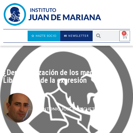
0
HAZTE SOCIO
NEWSLETTER
¿Democratización de los medios?
Liberticidio de la expresión
ANTONIO JOSÉ CHINCHETRU