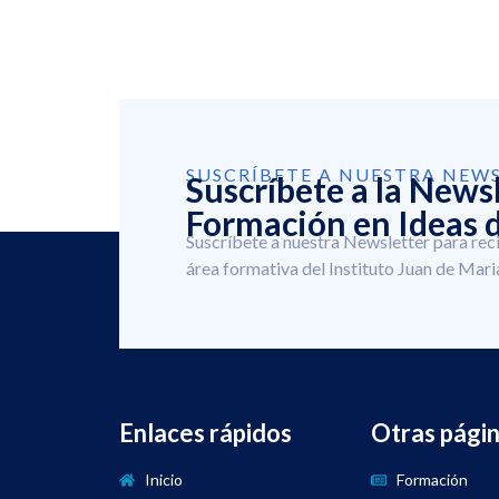
SUSCRÍBETE A NUESTRA NEW
Suscríbete a la News
Formación en Ideas d
Suscríbete a nuestra Newsletter para rec
área formativa del Instituto Juan de Mari
Enlaces rápidos
Otras pági
Inicio
Formación