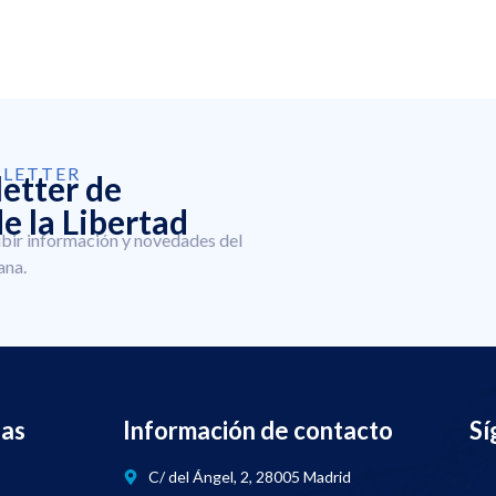
SLETTER
letter de
e la Libertad
ibir información y novedades del
ana.
nas
Información de contacto
Sí
C/ del Ángel, 2, 28005 Madrid