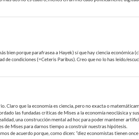
 bien porque parafrasea a Hayek) sí que hay ciencia económica (cien
ad de condiciones (=Ceteris Paribus). Creo que no lo has leído/escu
io. Claro que la economía es ciencia, pero no exacta o matemátic
ordado las fundadas críticas de Mises a la economía neoclásica y su
ealidad, una construcción mental ad hoc para poder mantener artifici
es de Mises para darnos tiempo a construir nuestras hipótesis.
amos de acuerdo porque, como dicen: “diez economistas tienen once