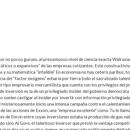
por no pocos gurues, al presuntuoso nivel de ciencia exacta Walrasia
táticos o expansivos” de las empresas cotizantes. Este constructivis
 y su matemática “infalible” En economía no hay ceteris paribus, to
ia del “factor exógeno” echaría por tierra todo el sacralizado talent
el tipo empresario mercantilista que cuenta con los privilegios del p
a de inversión es la de un privilegiado insider del gobierno demócra
o suelen castigar al insider por invertir con información privilegiad
misteriosamente inicio una intensa campaña contra el calentamiento
de las acciones de Exxon, una “empresa excelente” como Tu le llamas
es de Enron entre cuyas inversiones estaba la producción de gas na
o sino Al Gore, el talentoso inversor que previó la ventaja competiti
 mas dos no es cuatro, menos en un mercado políticamente digitad