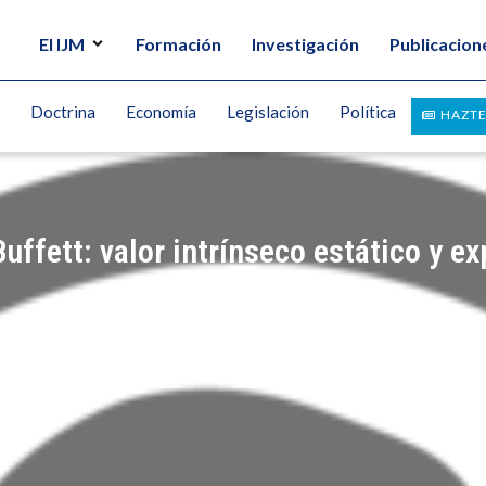
El IJM
Formación
Investigación
Publicacion
Doctrina
Economía
Legislación
Política
HAZTE
ffett: valor intrínseco estático y ex