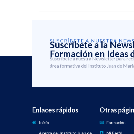
SUSCRÍBETE A NUESTRA NEW
Suscríbete a la News
Formación en Ideas d
Suscríbete a nuestra Newsletter para rec
área formativa del Instituto Juan de Mari
Enlaces rápidos
Otras pági
Inicio
Formación
Acerca del Instituto Juan de
Mi Perfil