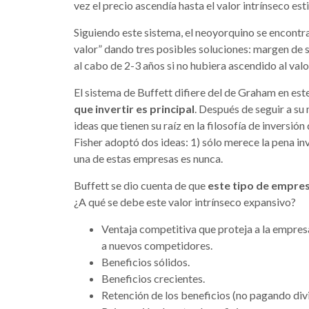
vez el precio ascendía hasta el valor intrínseco es
Siguiendo este sistema, el neoyorquino se encontr
valor” dando tres posibles soluciones: margen de s
al cabo de 2-3 años si no hubiera ascendido al valo
El sistema de Buffett difiere del de Graham en est
que invertir es principal
. Después de seguir a su
ideas que tienen su raíz en la filosofía de inversió
Fisher adoptó dos ideas: 1) sólo merece la pena in
una de estas empresas es nunca.
Buffett se dio cuenta de que
este tipo de empres
¿A qué se debe este valor intrínseco expansivo?
Ventaja competitiva que proteja a la empres
a nuevos competidores.
Beneficios sólidos.
Beneficios crecientes.
Retención de los beneficios (no pagando div