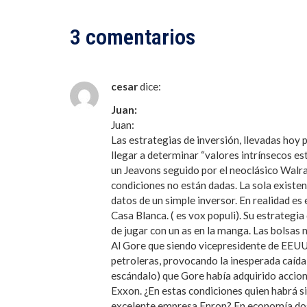
3 comentarios
cesar
dice:
Juan:
Juan:
Las estrategias de inversión, llevadas hoy 
llegar a determinar “valores intrínsecos es
un Jeavons seguido por el neoclásico Walras
condiciones no están dadas. La sola existenc
datos de un simple inversor. En realidad es 
Casa Blanca. ( es vox populi). Su estrategi
de jugar con un as en la manga. Las bolsas n
Al Gore que siendo vicepresidente de EEUU 
petroleras, provocando la inesperada caída 
escándalo) que Gore había adquirido accion
Exxon. ¿En estas condiciones quien habrá sid
excelente empresa Enron? En economía dos