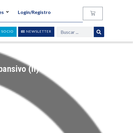
es
Login/Registro
 SOCIO
NEWSLETTER
pansivo (II)