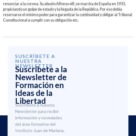
renunciar a la corona. Su abuelo Alfonso xlll ,se marcha de España en 1931,
propiciando un golpe de estado y la llegada de la República. Por eso debía
reservarse el mínimo poder para garantizar la continuidad y obligar al Tribunal
Constitucional a cumplir con su obligación etc.
SUSCRÍBETE A
NUESTRA
NEWSLETTER
Suscríbete a la
Newsletter de
Formación en
Ideas de la
Libertad
Suscríbete a nuestra
Newsletter para recibir
información y novedades
del área formativa del
Instituto Juan de Mariana.