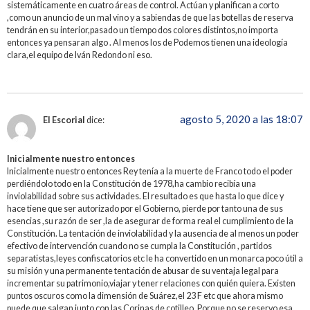
sistemáticamente en cuatro áreas de control. Actúan y planifican a corto
,como un anuncio de un mal vino y a sabiendas de que las botellas de reserva
tendrán en su interior,pasado un tiempo dos colores distintos,no importa
entonces ya pensaran algo . Al menos los de Podemos tienen una ideología
clara,el equipo de Iván Redondo ni eso.
agosto 5, 2020 a las 18:07
El Escorial
dice:
Inicialmente nuestro entonces
Inicialmente nuestro entonces Rey tenía a la muerte de Franco todo el poder
perdiéndolo todo en la Constitución de 1978,ha cambio recibía una
inviolabilidad sobre sus actividades. El resultado es que hasta lo que dice y
hace tiene que ser autorizado por el Gobierno, pierde por tanto una de sus
esencias ,su razón de ser ,la de asegurar de forma real el cumplimiento de la
Constitución. La tentación de inviolabilidad y la ausencia de al menos un poder
efectivo de intervención cuando no se cumpla la Constitución , partidos
separatistas,leyes confiscatorios etc le ha convertido en un monarca poco útil a
su misión y una permanente tentación de abusar de su ventaja legal para
incrementar su patrimonio,viajar y tener relaciones con quién quiera. Existen
puntos oscuros como la dimensión de Suárez,el 23 F etc que ahora mismo
puede que salgan junto con las Corinas de cotilleo. Porque no se reservo esa