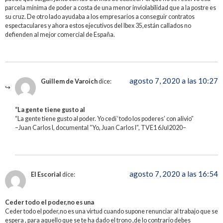
parcela mínima de poder a costa de una menor inviolabilidad que a la postre es
su cruz. De otro lado ayudaba a los empresarios a conseguir contratos
espectaculares y ahora estos ejecutivos del Ibex 35,están callados no
defienden al mejor comercial de España.
agosto 7, 2020 a las 10:27
Guillem de Varoich
dice:
“La gente tiene gusto al
“La gente tiene gusto al poder. Yo cedí ‘todo los poderes’ con alivio”
–Juan Carlos I, documental “Yo, Juan Carlos I”, TVE1 6Jul2020–
agosto 7, 2020 a las 16:54
El Escorial
dice:
Ceder todo el poder,no es una
Ceder todo el poder,no es una virtud cuando supone renunciar al trabajo que se
espera , para aquello que se te ha dado el trono ,de lo contrario debes