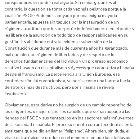
conspiradores sin poder real alguno. Sin embargo, antes al
contrario, la cuestión se torna cada vez más peligrosa porque la
coalición PSOE-Podemos, apoyado por una exigua mayoría
parlamentaria, apuesta sin tapujos por la instauración de un
régimen autoritario que les perpetúe indefinidamente en el poder y
les libere de la asunción de todo tipo de responsabilidades en su
gestión. Es ahí donde entra la evidente subversión de la
Constitución que durante más de cuarenta años ha garantizado,
mal que bien, un régimen de libertades y de respeto de los
derechos fundamentales del individuo y un progreso económico
relativo basado en el capitalismo
sui generis
que caracteriza a España
desde el franquismo. La pertenencia a la Unión Europea, esa
confederación intervencionista, se perfila como una barrera hacia
derroteros más destructivos, pero por sí misma se revela
insuficiente.
Obviamente, esta deriva no ha surgido de un cambio repentino de
los dirigentes, o mejor dicho, los caudillos que se han aupado a las
riendas del PSOE y sus tentáculos en los sectores más influyentes
de la sociedad española. El proceso cuenta con antecedentes en la
amalgama que se dio en llamar “felipismo”. Ahora bien, sin duda, el
viraje estratégico se produjo en el momento en que los ideólogos