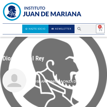
0
HAZTE SOCIO
NEWSLETTER
Dios salve al Rey
JOSE ANTONIO BAONZA DIAZ