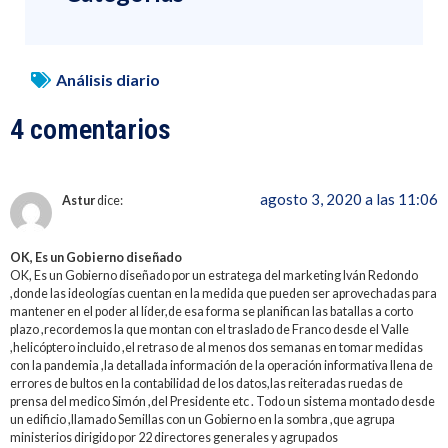
Análisis diario
4 comentarios
agosto 3, 2020 a las 11:06
Astur
dice:
OK, Es un Gobierno diseñado
OK, Es un Gobierno diseñado por un estratega del marketing Iván Redondo
,donde las ideologías cuentan en la medida que pueden ser aprovechadas para
mantener en el poder al líder,de esa forma se planifican las batallas a corto
plazo ,recordemos la que montan con el traslado de Franco desde el Valle
,helicóptero incluido ,el retraso de al menos dos semanas en tomar medidas
con la pandemia ,la detallada información de la operación informativa llena de
errores de bultos en la contabilidad de los datos,las reiteradas ruedas de
prensa del medico Simón ,del Presidente etc . Todo un sistema montado desde
un edificio ,llamado Semillas con un Gobierno en la sombra ,que agrupa
ministerios dirigido por 22 directores generales y agrupados