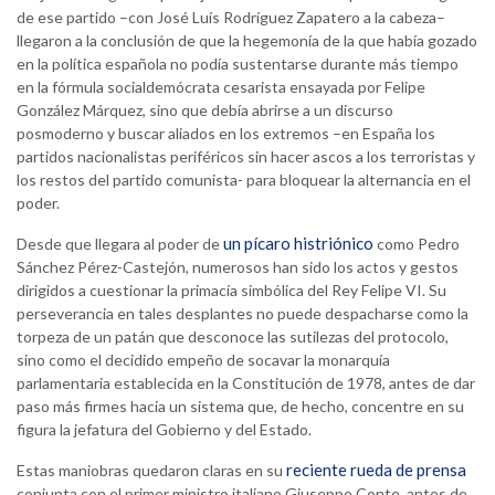
de ese partido –con José Luís Rodríguez Zapatero a la cabeza–
llegaron a la conclusión de que la hegemonía de la que había gozado
en la política española no podía sustentarse durante más tiempo
en la fórmula socialdemócrata cesarista ensayada por Felipe
González Márquez, sino que debía abrirse a un discurso
posmoderno y buscar aliados en los extremos –en España los
partidos nacionalistas periféricos sin hacer ascos a los terroristas y
los restos del partido comunista- para bloquear la alternancia en el
poder.
un pícaro histriónico
Desde que llegara al poder de
como Pedro
Sánchez Pérez-Castejón, numerosos han sido los actos y gestos
dirigidos a cuestionar la primacía simbólica del Rey Felipe VI. Su
perseverancia en tales desplantes no puede despacharse como la
torpeza de un patán que desconoce las sutilezas del protocolo,
sino como el decidido empeño de socavar la monarquía
parlamentaria establecida en la Constitución de 1978, antes de dar
paso más firmes hacia un sistema que, de hecho, concentre en su
figura la jefatura del Gobierno y del Estado.
reciente rueda de prensa
Estas maniobras quedaron claras en su
conjunta con el primer ministro italiano Giuseppe Conte, antes de