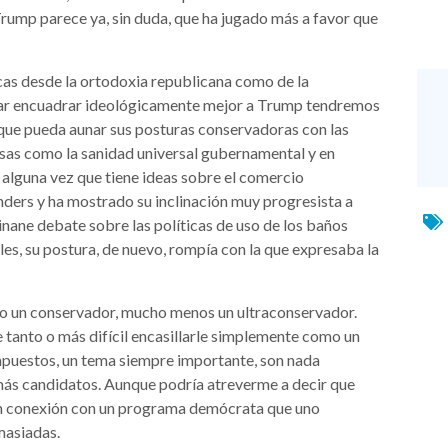
 Trump parece ya, sin duda, que ha jugado más a favor que
cas desde la ortodoxia republicana como de la
ntar encuadrar ideológicamente mejor a Trump tendremos
 que pueda aunar sus posturas conservadoras con las
osas como la sanidad universal gubernamental y en
alguna vez que tiene ideas sobre el comercio
nders y ha mostrado su inclinación muy progresista a
 inane debate sobre las políticas de uso de los baños
s, su postura, de nuevo, rompía con la que expresaba la
go un conservador, mucho menos un ultraconservador.
 tanto o más difícil encasillarle simplemente como un
mpuestos, un tema siempre importante, son nada
ás candidatos. Aunque podría atreverme a decir que
n conexión con un programa demócrata que uno
masiadas.