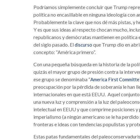
Podríamos simplemente concluir que Trump repres
política no encasillable en ninguna ideología con a
Probablemente la clave que nos dé más pistas, y he 
Y es que sus ideas al respecto chocan mucho, inc
republicanos y demócratas mantienen en política 
del siglo pasado. El
que Trump dio en abril
discurso
concepto: “América primero”.
Con una pequeña búsqueda en la historia de la pol
quizás el mayor grupo de presión contra la interv
ese grupo se denominaba “
America First Committe
preocupación por la pérdida de soberanía le han 
internacionales en que está EEUU. Aquel conjunto 
una nueva luz y comprensión a la luz del paleoco
intelectual en EEUU y que comprime posiciones y po
imperialismo (a ningún americano se le ha perdido n
fronteras e ideas con tendencias populistas y prot
Estas patas fundamentales del paleoconservaduris