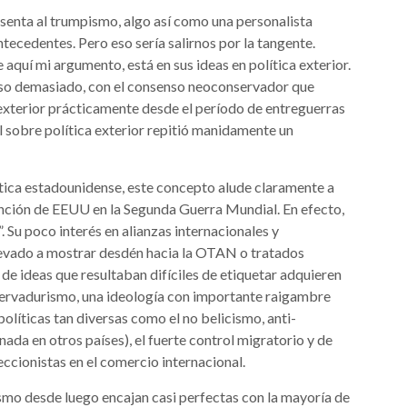
enta al trumpismo, algo así como una personalista
ntecedentes. Pero eso sería salirnos por la tangente.
aquí mi argumento, está en sus ideas en política exterior.
luso demasiado, con el consenso neoconservador que
exterior prácticamente desde el período de entreguerras
 sobre política exterior repitió manidamente un
ítica estadounidense, este concepto alude claramente a
ención de EEUU en la Segunda Guerra Mundial. En efecto,
”. Su poco interés en alianzas internacionales y
llevado a mostrar desdén hacia la OTAN o tratados
de ideas que resultaban difíciles de etiquetar adquieren
nservadurismo, una ideología con importante raigambre
líticas tan diversas como el no belicismo, anti-
ada en otros países), el fuerte control migratorio y de
eccionistas en el comercio internacional.
mo desde luego encajan casi perfectas con la mayoría de