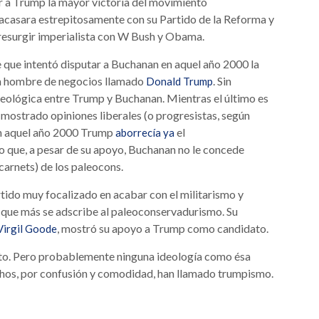
ar a Trump la mayor victoria del movimiento
casara estrepitosamente con su Partido de la Reforma y
l resurgir imperialista con W Bush y Obama.
e que intentó disputar a Buchanan en aquel año 2000 la
un hombre de negocios llamado
. Sin
Donald Trump
eológica entre Trump y Buchanan. Mientras el último es
 mostrado opiniones liberales (o progresistas, según
En aquel año 2000 Trump
el
aborrecía ya
o que, a pesar de su apoyo, Buchanan no le concede
 carnets) de los paleocons.
tido muy focalizado en acabar con el militarismo y
el que más se adscribe al paleoconservadurismo. Su
, mostró su apoyo a Trump como candidato.
Virgil Goode
to. Pero probablemente ninguna ideología como ésa
chos, por confusión y comodidad, han llamado trumpismo.