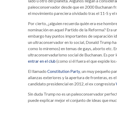
lado u otro del planeta. Algunos llegan a consider
paleoconservador desde que en 2000 Buchanan fra
el movimiento pareciera olvidado tras el 11-S y e
Por cierto, ¿alguien recuerda quién era ese hombr
nominación en aquel Partido de la Reforma? Era 
embargo hay puntos importantes de separación id
un ultraconservador en lo social, Donald Trump ha
como lo miremos) en temas de gays, aborto etc. 
ultraconservadurismo social de Buchanan. Es por l
(como si él fuera el que expide los
entrar en el club
El llamado
, un muy pequeño par
Constitution Party
alianzas exteriores y la apertura de fronteras, es 
candidato presidencial en 2012, el ex congresista
Sin duda Trump no es un paleoconservador perfec
puede explicar mejor el conjunto de ideas que mu