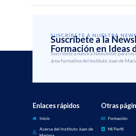
SUSCRÍBETE A NUESTRA NEW
Suscríbete a la News
Formación en Ideas d
Suscríbete a nuestra Newsletter para rec
área formativa del Instituto Juan de Mari
Enlaces rápidos
Otras pági
Inicio
Formación
Acerca del Instituto Juan de
Mi Perfil
Mariana