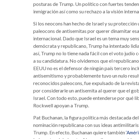
posturas de Trump. Un político con fuertes tendencia
inmigración así como su rechazo a la visión interna
Si los neocons han hecho de Israel y su protección u
paleocons de antisemitas por querer dinamitar esa 
internacional. Dado que Israel es un tema muy sens
demócrata y republicano, Trump ha intentado lidiar
así, Trump no lo tiene nada fácil con el voto judío
a su candidatura. No olvidemos que el republicano
EEUU no es el defensor de ningún país tercero inc
antisemitismo y probablemente tuvo un nulo result
reconocidos paleocons, fue expulsado de la revis
por considerarle un antisemita al querer que el g
Israel. Con todo esto, puede entenderse por qué li
Rockwell apoyan a Trump.
Pat Buchanan, la figura política más destacada de
nominación republicana con sus ideas antimilitari
Trump. En efecto, Buchanan quiere también
‘Améri