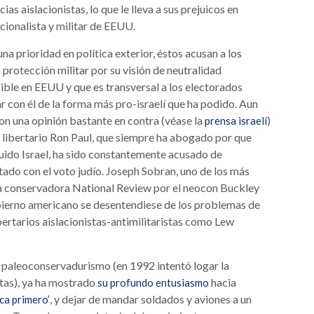
s aislacionistas, lo que le lleva a sus prejuicos en
cionalista y militar de EEUU.
na prioridad en política exterior, éstos acusan a los
protección militar por su visión de neutralidad
ible en EEUU y que es transversal a los electorados
 con él de la forma más pro-israelí que ha podido. Aun
 con una opinión bastante en contra (véase la
)
prensa israelí
 libertario Ron Paul, que siempre ha abogado por que
luido Israel, ha sido constantemente acusado de
ado con el voto judío. Joseph Sobran, uno de los más
ta conservadora National Review por el neocon Buckley
obierno americano se desentendiese de los problemas de
bertarios aislacionistas-antimilitaristas como Lew
l paleoconservadurismo (en 1992 intentó logar la
stas), ya ha mostrado
hacia
su profundo entusiasmo
, y dejar de mandar soldados y aviones a un
ca primero’