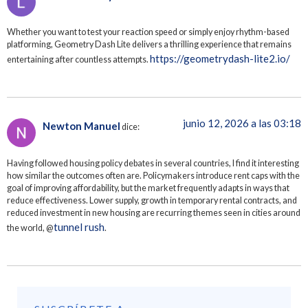
Whether you want to test your reaction speed or simply enjoy rhythm-based
platforming, Geometry Dash Lite delivers a thrilling experience that remains
https://geometrydash-lite2.io/
entertaining after countless attempts.
junio 12, 2026 a las 03:18
Newton Manuel
dice:
Having followed housing policy debates in several countries, I find it interesting
how similar the outcomes often are. Policymakers introduce rent caps with the
goal of improving affordability, but the market frequently adapts in ways that
reduce effectiveness. Lower supply, growth in temporary rental contracts, and
reduced investment in new housing are recurring themes seen in cities around
tunnel rush
the world, @
.