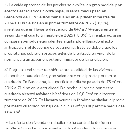
📉 La caída aparente de los precios se explica, en gran medida, por
efectos estadísticos. Sobre papel, la renta media pasó en
Barcelona de 1.193 euros mensuales en el primer trimestre de
2024 a 1.087 euros en el primer trimestre de 2025 (−8,9%),
mientras que en Navarra descendió de 849 a 774 euros entre el
segundo y el cuarto trimestre de 2025 (−8,8%). Sin embargo, si se
comparan periodos equivalentes ajustando el llamado efecto
anticipación, el descenso es testimonial. Esto se debe a que los
propietarios subieron precios
antes
de la entrada en vigor de la
norma, para anticipar el posterior impacto de la regulación.
📏 El ajuste real recae también sobre la calidad de las viviendas
disponibles para alquiler, y no solamente en el precio por metro
cuadrado. En Barcelona, la superficie media ha pasado de 75 m² en
2019 a 71,4 m² en la actualidad. De hecho, el precio por metro
cuadrado alcanzó máximos históricos de 16,8 €/m² en el tercer
trimestre de 2025. En Navarra ocurre un fenómeno similar: el precio
por metro cuadrado no baja de 9,2-9,3 €/m² y la superficie media cae
a 84,3 m².
📉 La oferta de vivienda en alquiler se ha contraído de forma
significativa en las zonas reguladas. En Barcelona, los contratos