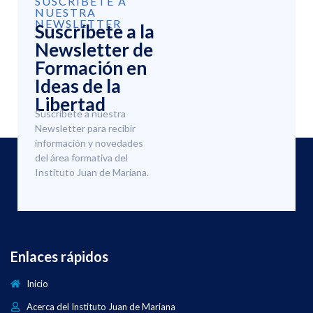
SUSCRÍBETE A
NUESTRA
NEWSLETTER
Suscríbete a la
Newsletter de
Formación en
Ideas de la
Libertad
Suscríbete a nuestra
Newsletter para recibir
información y novedades
del área formativa del
Instituto Juan de Mariana.
Enlaces rápidos
Inicio
Acerca del Instituto Juan de Mariana