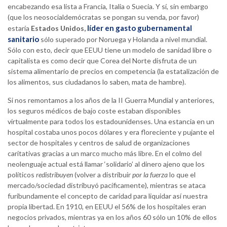
encabezando esa lista a Francia, Italia o Suecia. Y sí, sin embargo
(que los neosocialdemócratas se pongan su venda, por favor)
líder en gasto gubernamental
estaría
Estados Unidos,
sanitario
sólo superado por Noruega y Holanda a nivel mundial.
Sólo con esto, decir que EEUU tiene un modelo de sanidad libre o
capitalista es como decir que Corea del Norte disfruta de un
sistema alimentario de precios en competencia (la estatalización de
los alimentos, sus ciudadanos lo saben, mata de hambre).
Si nos remontamos a los años de la II Guerra Mundial y anteriores,
los seguros médicos de bajo coste estaban disponibles
virtualmente para todos los estadounidenses. Una estancia en un
hospital costaba unos pocos dólares y era floreciente y pujante el
sector de hospitales y centros de salud de organizaciones
caritativas gracias a un marco mucho más libre. En el colmo del
neolenguaje actual está llamar ‘solidario’ al dinero ajeno que los
políticos
redistribuyen
(volver a distribuir
por la fuerza
lo que el
mercado/sociedad distribuyó pacíficamente), mientras se ataca
furibundamente el concepto de caridad para liquidar así nuestra
propia libertad. En 1910, en EEUU el 56% de los hospitales eran
negocios privados, mientras ya en los años 60 sólo un 10% de ellos