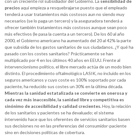
con un creciente rol subsidiador del Gobierno. La
sensibilidad de
precios
aquí empieza a resquebrajarse puesto que el empleado
tenderá a usar tratamientos más costosos aun no siendo muy
necesarios (se lo paga un tercero) y la aseguradora tenderá a
ofrecer también tratamientos más costosos aunque sean poco
más efectivos (le pasa la cuenta a un tercero). De los 60 al año
2000, el Gobierno americano ha aumentado del 20 al 42% la parte
que subsidia de los gastos sanitarios de sus ciudadanos. ¿Y qué ha
pasado con los costes sanitarios? Prácticamente se han
multiplicado por 4 en los últimos 40 años en EEUU. Frente al
intervencionismo político, el libre mercado actúa de un modo bien
distinto. El procedimiento oftalmológico LASIK, no incluido en los
seguros americanos y cuyo coste es 100% soportado por cada
paciente, ha reducido sus costes un 30% en la última década.
Mientras la sanidad estatalizada se convierte en onerosa y
cada vez más inaccesible, la sanidad libre y competitiva es
sinónimo de accesibilidad y calidad crecientes.
Hoy, la relación
de los sanitarios y pacientes se ha devaluado; el sistema
intervenido hace que los oferentes de servicios sanitarios basen
sus decisiones no en las preferencias del consumidor-paciente
sino en decisiones políticas de cobertura.