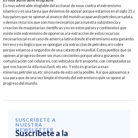
Es muy admirable elogiable
Es muy admirable elogiable del accionar de eeuu contra el extremismo
islamico y es una tarea que devemos de apoyar porque estamos en el siglo 21 y
hay paises que se oponen al avance del mundo acaparando petroleo,oro,plata,
y demas recursos que son muy necesarios para nuestra subsistencia y
creacion de maquinarias cientificas y es en estos paises y contienetes que
existe este extremismo de oponerse a la extraccion de estos recursos
necesarios tal es el caso de america latina donde el extremismo esta ganando
terreno y es ilogico que se opongan a la extraccion de petroleo,oro cobre
porque estamos a segundos de una catastrofe mundial. Estos pueblos que se
oponen al progreso deven ser mas concientes porque ahora gozamos de
comunicacion con celulares, con vehiculos de transporte, con computadoras
que nos hacen la vida mas facil, etc etc. Y esto es gracias a esas
minerias,petroleras,etc sino nada de esto seria posible. Asi que apoyamos a
usa para que de una vez limpie el mundo del extremismo quie se opone al
progreso del mundo.
SUSCRÍBETE A
NUESTRA
NEWSLETTER
Suscríbete a la