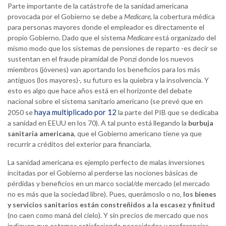
Parte importante de la catástrofe de la sanidad americana
provocada por el Gobierno se debe a
Medicare
, la cobertura médica
para personas mayores donde el empleador es directamente el
propio Gobierno. Dado que el sistema
Medicare
está organizado del
mismo modo que los sistemas de pensiones de reparto -es decir se
sustentan en el fraude piramidal de Ponzi donde los nuevos
miembros (jóvenes) van aportando los beneficios para los más
antiguos (los mayores)-, su futuro es la quiebra y la insolvencia. Y
esto es algo que hace años está en el horizonte del debate
nacional sobre el sistema sanitario americano (se prevé que en
haya multiplicado por 12
2050 se
la parte del PIB que se dedicaba
a sanidad en EEUU en los 70). A tal punto está llegando la
burbuja
sanitaria americana
, que el Gobierno americano tiene ya que
recurrir a créditos del exterior para financiarla.
La sanidad americana es ejemplo perfecto de malas inversiones
incitadas por el Gobierno al perderse las nociones básicas de
pérdidas y beneficios en un marco social/de mercado (el mercado
no es más que la sociedad libre). Pues, querámoslo o no,
los bienes
y servicios sanitarios están constreñidos a la escasez y finitud
(no caen como maná del cielo). Y sin precios de mercado que nos
indiquen que estamos satisfaciendo necesidades y preferencias