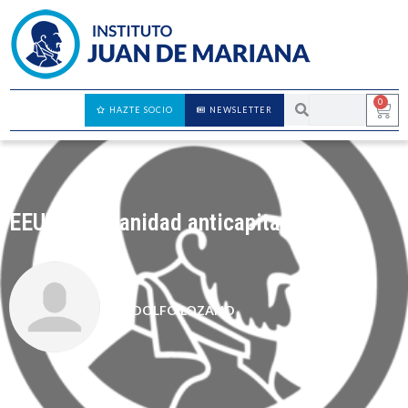
0
HAZTE SOCIO
NEWSLETTER
EEUU, una sanidad anticapitalista
ADOLFO LOZANO