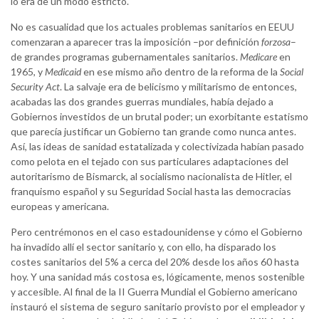
lo era de un modo estricto.
No es casualidad que los actuales problemas sanitarios en EEUU
comenzaran a aparecer tras la imposición –por definición
forzosa
–
de grandes programas gubernamentales sanitarios.
Medicare
en
1965, y
Medicaid
en ese mismo año dentro de la reforma de la
Social
Security Act
. La salvaje era de belicismo y militarismo de entonces,
acabadas las dos grandes guerras mundiales, había dejado a
Gobiernos investidos de un brutal poder; un exorbitante estatismo
que parecía justificar un Gobierno tan grande como nunca antes.
Así, las ideas de sanidad estatalizada y colectivizada habían pasado
como pelota en el tejado con sus particulares adaptaciones del
autoritarismo de Bismarck, al socialismo nacionalista de Hitler, el
franquismo español y su Seguridad Social hasta las democracias
europeas y americana.
Pero centrémonos en el caso estadounidense y cómo el Gobierno
ha invadido allí el sector sanitario y, con ello, ha disparado los
costes sanitarios del 5% a cerca del 20% desde los años 60 hasta
hoy. Y una sanidad más costosa es, lógicamente, menos sostenible
y accesible. Al final de la II Guerra Mundial el Gobierno americano
instauró el sistema de seguro sanitario provisto por el empleador y