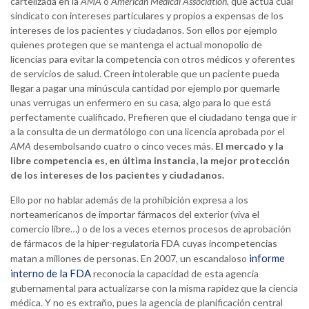
cartelizada en la
AMA
o
American Medical Association
, que actúa cual
sindicato con intereses particulares y propios a expensas de los
intereses de los pacientes y ciudadanos. Son ellos por ejemplo
quienes protegen que se mantenga el actual monopolio de
licencias para evitar la competencia con otros médicos y oferentes
de servicios de salud. Creen intolerable que un paciente pueda
llegar a pagar una minúscula cantidad por ejemplo por quemarle
unas verrugas un enfermero en su casa, algo para lo que está
perfectamente cualificado. Prefieren que el ciudadano tenga que ir
a la consulta de un dermatólogo con una licencia aprobada por el
AMA
desembolsando cuatro o cinco veces más.
El mercado y la
libre competencia es, en última instancia, la mejor protección
de los intereses de los pacientes y ciudadanos.
Ello por no hablar además de la prohibición expresa a los
norteamericanos de importar fármacos del exterior (viva el
comercio libre…) o de los a veces eternos procesos de aprobación
de fármacos de la hiper-regulatoria FDA cuyas incompetencias
informe
matan a millones de personas. En 2007, un escandaloso
interno de la FDA
reconocía la capacidad de esta agencia
gubernamental para actualizarse con la misma rapidez que la ciencia
médica. Y no es extraño, pues la agencia de planificación central