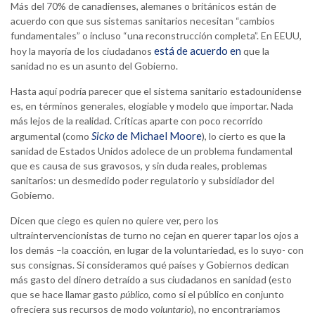
Más del 70% de canadienses, alemanes o británicos están de
acuerdo con que sus sistemas sanitarios necesitan “cambios
fundamentales” o incluso “una reconstrucción completa”. En EEUU,
está de acuerdo en
hoy la mayoría de los ciudadanos
que la
sanidad no es un asunto del Gobierno.
Hasta aquí podría parecer que el sistema sanitario estadounidense
es, en términos generales, elogiable y modelo que importar. Nada
más lejos de la realidad. Críticas aparte con poco recorrido
Sicko
de Michael Moore
argumental (como
), lo cierto es que la
sanidad de Estados Unidos adolece de un problema fundamental
que es causa de sus gravosos, y sin duda reales, problemas
sanitarios: un desmedido poder regulatorio y subsidiador del
Gobierno.
Dicen que ciego es quien no quiere ver, pero los
ultraintervencionistas de turno no cejan en querer tapar los ojos a
los demás –la coacción, en lugar de la voluntariedad, es lo suyo- con
sus consignas. Si consideramos qué países y Gobiernos dedican
más gasto del dinero detraído a sus ciudadanos en sanidad (esto
que se hace llamar gasto
público
, como si el público en conjunto
ofreciera sus recursos de modo
voluntario
), no encontraríamos